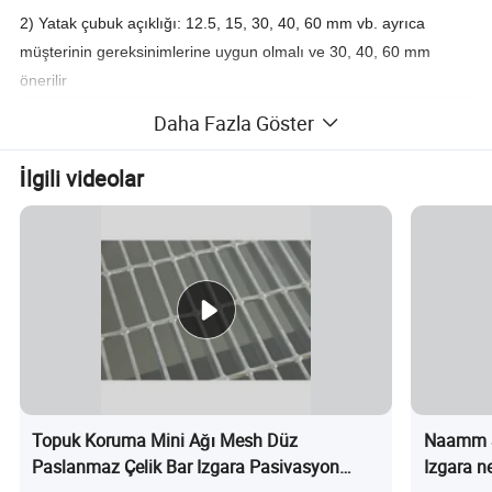
2) Yatak çubuk açıklığı: 12.5, 15, 30, 40, 60 mm vb. ayrıca
müşterinin gereksinimlerine uygun olmalı ve 30, 40, 60 mm
önerilir
Daha Fazla Göster
İlgili videolar
3) Çapraz çubuk açıklığı: 38, 50, 76, 100 mm, ayrıca müşterinin
Topuk Koruma Mini Ağı Mesh Düz
Naamm S
gereksinimlerine göre de olmalıdır ve 50, 100 mm önerilir
Paslanmaz Çelik Bar Izgara Pasivasyon
Izgara n