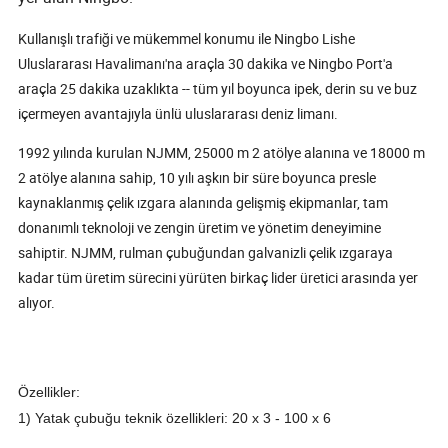
Kullanışlı trafiği ve mükemmel konumu ile Ningbo Lishe
Uluslararası Havalimanı'na araçla 30 dakika ve Ningbo Port'a
araçla 25 dakika uzaklıkta -- tüm yıl boyunca ipek, derin su ve buz
içermeyen avantajıyla ünlü uluslararası deniz limanı.
1992 yılında kurulan NJMM, 25000 m 2 atölye alanına ve 18000 m
2 atölye alanına sahip, 10 yılı aşkın bir süre boyunca presle
kaynaklanmış çelik ızgara alanında gelişmiş ekipmanlar, tam
donanımlı teknoloji ve zengin üretim ve yönetim deneyimine
sahiptir. NJMM, rulman çubuğundan galvanizli çelik ızgaraya
kadar tüm üretim sürecini yürüten birkaç lider üretici arasında yer
alıyor.
Özellikler:
1) Yatak çubuğu teknik özellikleri: 20 x 3 - 100 x 6