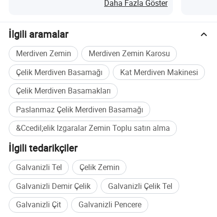
Kaplaması ile nedir?
Daha Fazla Göster
4) Malzeme: Hafif çelik veya paslanmaz çelik
5) Yüzey işleme: Işlenmemiş, boyalı veya sıcak daldırma
İlgili aramalar
galvanizli
Merdiven Zemin
Merdiven Zemin Karosu
6) Çelik rendeleme Standartları:
Çelik Merdiven Basamağı
Kat Merdiven Makinesi
A) ÇIN: YB/T4001-1998
Çelik Merdiven Basamakları
B) ABD: ANSI/ NAAMM (MBG531-88)
C) İNGILTERE: BS4592-1987
Paslanmaz Çelik Merdiven Basamağı
D) Avustralya: AS1657-1985
&Ccedil;elik Izgaralar Zemin Toplu satın alma
İletişim: Bayan Rebecca
İlgili tedarikçiler
Galvanizli Tel
Çelik Zemin
Galvanizli Demir Çelik
Galvanizli Çelik Tel
Galvanizli Çit
Galvanizli Pencere