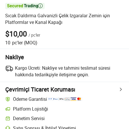

Sıcak Daldırma Galvanizli Çelik Izgaralar Zemin için
Platformlar ve Kanal Kapağı
$10,00
/
pc'ler
10
pc'ler
(MOQ)
Nakliye
Kargo Ücreti:
Nakliye ve tahmini teslimat süresi
hakkında tedarikçiyle iletişime geçin.
Çevrimiçi Ticaret Koruması
Ödeme Garantisi
Platform Lojistiği
Denetim Servisi
Satış Sonrası & İhtilaf Yönetimi