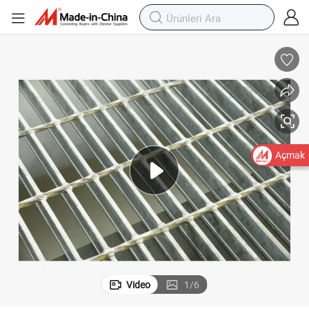
Açmak
Video
1
/
6