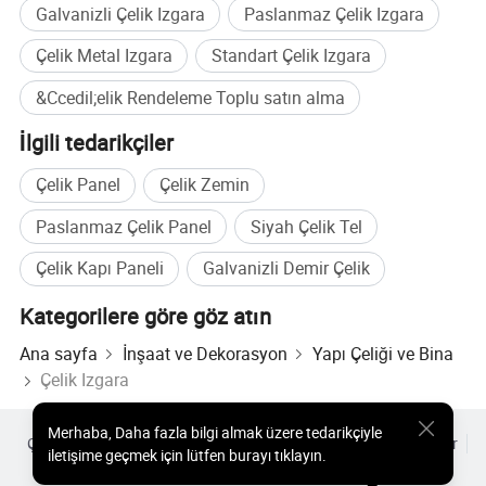
Galvanizli Çelik Izgara
Paslanmaz Çelik Izgara
Çelik Metal Izgara
Standart Çelik Izgara
&Ccedil;elik Rendeleme Toplu satın alma
İlgili tedarikçiler
Çelik Panel
Çelik Zemin
Paslanmaz Çelik Panel
Siyah Çelik Tel
Çelik Kapı Paneli
Galvanizli Demir Çelik
Kategorilere göre göz atın
Ana sayfa
İnşaat ve Dekorasyon
Yapı Çeliği ve Bina
Çelik Izgara
Merhaba
,
Daha fazla bilgi almak üzere tedarikçiyle
Çok Satılan Ürünler
Sıcak Ürünler Fiyatı
Toptan Sıcak Ürünler
iletişime geçmek için lütfen burayı tıklayın.
Yıldız alıcı
PC Sitesi
Analizler