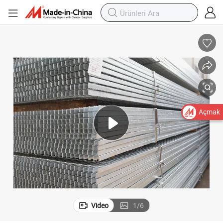
Açmak
Video
1
/
6