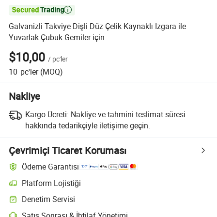

Galvanizli Takviye Dişli Düz Çelik Kaynaklı Izgara ile
Yuvarlak Çubuk Gemiler için
$10,00
/
pc'ler
10
pc'ler
(MOQ)
Nakliye
Kargo Ücreti:
Nakliye ve tahmini teslimat süresi
hakkında tedarikçiyle iletişime geçin.
Çevrimiçi Ticaret Koruması
Ödeme Garantisi
Platform Lojistiği
Denetim Servisi
Satış Sonrası & İhtilaf Yönetimi