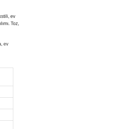
stili, ev
ılımı. Toz,
a, ev