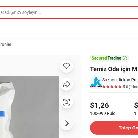
Ürünler

Temiz Oda için Mi
Suzhou Jiekon Puri
5.0
(1 İn
Fiyatlandırma
$1,26
$
100-999
Rulo
1
İletişim Tedarikçi
Talep G