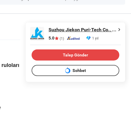
Suzhou Jiekon Puri-Tech Co., Ltd.
5.0
1 yıl
(1)
Talep Gönder
ruloları
Sohbet
e