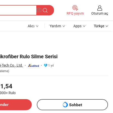
Oturum aç
RFQ yayım
Alıcı
Yardım
Apps
Türkçe
krofiber Rulo Silme Serisi
-Tech Co., Ltd.
1 yıl
celeme)
1,54
.000+
Rulo
önder
Sohbet