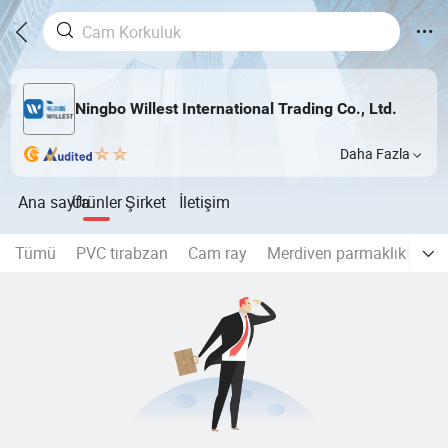
Ningbo Willest International Trading Co., Ltd.
Daha Fazla
Ana sayfa
Ürünler
Şirket
İletişim
Tümü
PVC tırabzan
Cam ray
Merdiven parmaklık direğ