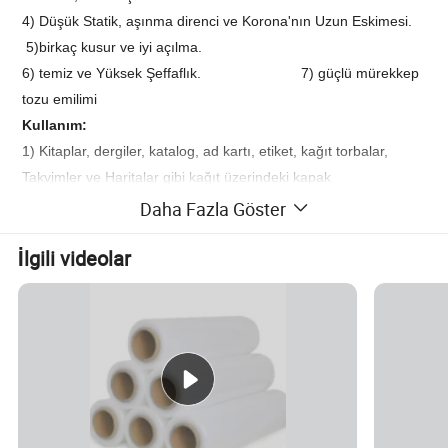
4) Düşük Statik, aşınma direnci ve Korona'nın Uzun Eskimesi.
5)birkaç kusur ve iyi açılma.
6) temiz ve Yüksek Şeffaflık. 7) güçlü mürekkep
tozu emilimi
Kullanım:
1) Kitaplar, dergiler, katalog, ad kartı, etiket, kağıt torbalar,
Takvimler ve Haritalar gibi kağıt üzerindeki kapak
2) her türlü kutu, örneğin: Hediye Kutuları.
Daha Fazla Göster
3) İlaç, Reklamlar, Kozmetik, Dijital baskı ve pano veya kutular
İlgili videolar
gösterme.
Ayrıntılı fotoğraflar