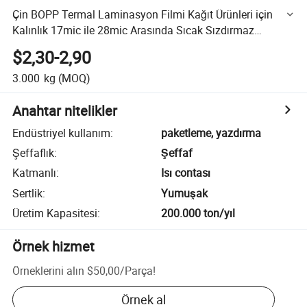
Çin BOPP Termal Laminasyon Filmi Kağıt Ürünleri için
Kalınlık 17mic ile 28mic Arasında Sıcak Sızdırmaz
Laminasyon Film Rulosu
$2,30-2,90
3.000
kg
(MOQ)
Anahtar nitelikler
Endüstriyel kullanım
:
paketleme, yazdırma
Şeffaflık
:
Şeffaf
Katmanlı
:
Isı contası
Sertlik
:
Yumuşak
Üretim Kapasitesi
:
200.000 ton/yıl
Örnek hizmet
Örneklerini alın
$50,00
/
Parça
!
Örnek al