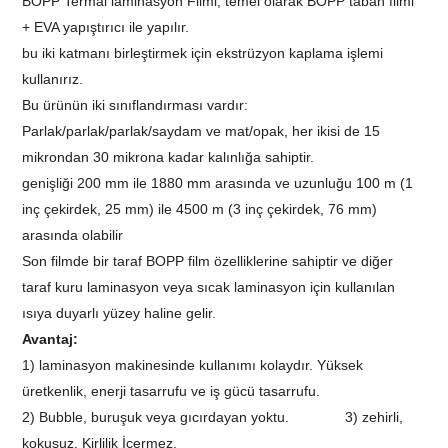
BOPP Termal laminasyon Filmi, temel olarak BOPP taban filmi
+ EVA yapıştırıcı ile yapılır.
bu iki katmanı birleştirmek için ekstrüzyon kaplama işlemi
kullanırız.
Bu ürünün iki sınıflandırması vardır:
Parlak/parlak/parlak/saydam ve mat/opak, her ikisi de 15
mikrondan 30 mikrona kadar kalınlığa sahiptir.
genişliği 200 mm ile 1880 mm arasında ve uzunluğu 100 m (1
inç çekirdek, 25 mm) ile 4500 m (3 inç çekirdek, 76 mm)
arasında olabilir
Son filmde bir taraf BOPP film özelliklerine sahiptir ve diğer
taraf kuru laminasyon veya sıcak laminasyon için kullanılan
ısıya duyarlı yüzey haline gelir.
Avantaj:
1) laminasyon makinesinde kullanımı kolaydır. Yüksek
üretkenlik, enerji tasarrufu ve iş gücü tasarrufu.
2) Bubble, buruşuk veya gıcırdayan yoktu. 3) zehirli,
kokusuz, Kirlilik İçermez.