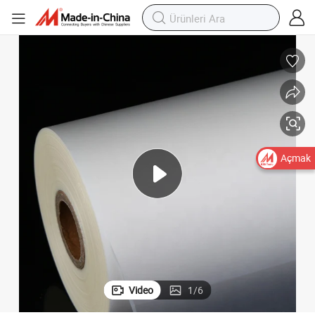
Açmak
Video
1
/
6