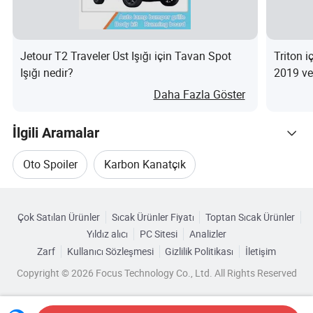
Gönderiler
1.Müşterilerle nakliye ücretini görüşecek ve en iyi
Jetour T2 Traveler Üst Işığı için Tavan Spot
Triton 
seçeneği seçeceğiz. Sonra sevkıyatlarına yardımcı
Işığı nedir?
2019 ve
olun.
Daha Fazla Göster
İlgili Aramalar
2.Ayrıca, müşterilerimizle işbirliği yapan ve
müşterilerimizden onay alan taşıyıcı firma
Oto Spoiler
Karbon Kanatçık
tarafından şirketimizden alınan toplamaları da kabul
Kategorilere Göre Gözat
Araç Arka Spoileri
Oto Arka Kanat
ediyoruz.
Çok Satılan Ürünler
Sıcak Ürünler Fiyatı
Toptan Sıcak Ürünler
Yıldız alıcı
PC Sitesi
Analizler
Tampon Spoiler
Bmw Kanadı
Zarf
Kullanıcı Sözleşmesi
Gizlilik Politikası
İletişim
3.genellikle, yüksek miktarda ürün için FOB
Copyright © 2026 Focus Technology Co., Ltd. All Rights Reserved
kullanacağız. Nakliye acenteniz varsa EXW'i