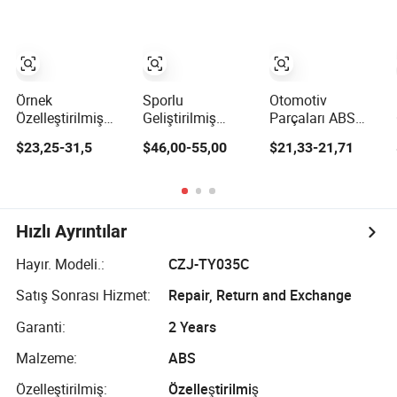
Araç için
Otomobil Gövde
Parçaları Tuning
Kitleri
Aksesuarı
Örnek
Sporlu
Otomotiv
Özelleştirilmiş
Geliştirilmiş
Parçaları ABS
Plastik Parlak
Siyah Entegre
Arka Spoilerler
$23,25-31,5
$46,00-55,00
$21,33-21,71
Siyah Araç
Otomobil Arka
Spoileri CSL Tarzı
Spoileri Otomobil
BMW 3 Serisi E46
Parçaları Haval
4-Door Sedan
Raptor için Uygun
1998-2006
Hızlı Ayrıntılar
Hayır. Modeli.:
CZJ-TY035C
Satış Sonrası Hizmet:
Repair, Return and Exchange
Garanti:
2 Years
Malzeme:
ABS
Özelleştirilmiş:
Özelleştirilmiş