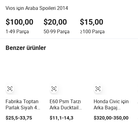
Vios için Araba Spoileri 2014
$100,00
$20,00
$15,00
1-49
Parça
50-99
Parça
≥100
Parça
Benzer ürünler
Fabrika Toptan
E60 Psm Tarzı
Honda Civic için
Parlak Siyah 4
Arka Ducktail
Arka Bagaj
Gen Evrensel
Spoiler BMW 5
Spoiler Ucu 2016-
$25,5-33,75
$11,1-14,3
$320,00-350,00
Alüminyum
Serisi E60 2004-
2011 8th Gen Fd2
Braket Arka
2010 Araç
Type R Karbon
Spoiler Sedan
Aksesuarları
Fiber Araç