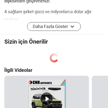
ilişkisinden geçinmenizi.
4.sağlam şirket gücü ve milyonlarca dolar ağır
makine.
Daha Fazla Göster
5. 26863 üretim bölümü ve 5 depo olan 8
metrekarelik bir arazi alanı kaplar.
Sizin için Önerilir
6. bitmiş ürünün üretimine giden Araştırma ve
Geliştirme alanında uzman bir hizmet sağlamak.
7.ürünlerin uluslararası standartlar ve gereksinimler
İlgili Videolar
tarafından belirtilen gerekliliklere uygun olduğundan
emin olmak için en son test yöntemlerine uygun
olarak tüm süreçler üzerinde sıkı kontrol.