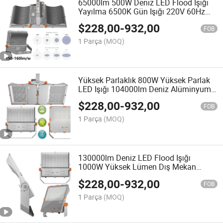
65000lm 500W Deniz LED Flood Işığı
Yayılma 6500K Gün Işığı 220V 60Hz
Balıkçı Gemisi Işıkları Ön Işık Spot Işık
$
228,00
-
932,00
Arama Işığı Flood Işığı
FOB
1 Parça
(MOQ)
Yüksek Parlaklık 800W Yüksek Parlak
LED Işığı 104000lm Deniz Alüminyum
Flood Işıkları 130lm/W Kemer Işığı
$
228,00
-
932,00
Flood Işığı
FOB
1 Parça
(MOQ)
130000lm Deniz LED Flood Işığı
1000W Yüksek Lümen Dış Mekan
Alüminyum Balıkçı Gemisi Işıkları Ön
$
228,00
-
932,00
Işık Güverte Işığı
FOB
1 Parça
(MOQ)