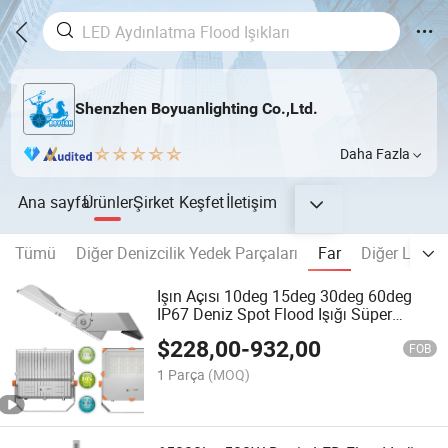
Shenzhen Boyuanlighting Co.,Ltd.
Daha Fazla
Ana sayfa
Ürünler
Şirket
Keşfet
İletişim
Tümü
Diğer Denizcilik Yedek Parçaları
Far
Diğer LED İ
Işın Açısı 10deg 15deg 30deg 60deg
IP67 Deniz Spot Flood Işığı Süper
Parlak 500W 65000lm Soğuk Beyaz
$
228,00
-
932,00
24V veya 220V 50Hz Birleşik Krallık
FOB
Norveç Kemer Işığı Spot Işığı Arama
1 Parça
(MOQ)
Işığı