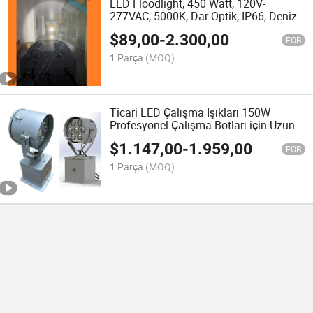
LED Floodlight, 450 Watt, 120V-
277VAC, 5000K, Dar Optik, IP66, Deniz
Aydınlatması
$
89,00
-
2.300,00
FOB
1 Parça
(MOQ)
Ticari LED Çalışma Işıkları 150W
Profesyonel Çalışma Botları için Uzun
Menzilli 3000m Aydınlatma
$
1.147,00
-
1.959,00
FOB
1 Parça
(MOQ)