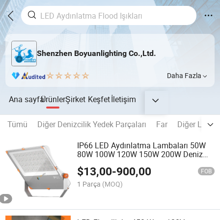
Shenzhen Boyuanlighting Co.,Ltd.
Daha Fazla
Ana sayfa
Ürünler
Şirket
Keşfet
İletişim
Tümü
Diğer Denizcilik Yedek Parçaları
Far
Diğer LED İ
IP66 LED Aydınlatma Lambaları 50W
80W 100W 120W 150W 200W Deniz
Aydınlatmaları
$
13,00
-
900,00
FOB
1 Parça
(MOQ)