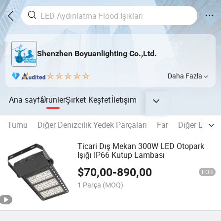
Shenzhen Boyuanlighting Co.,Ltd.
Daha Fazla
Ana sayfa
Ürünler
Şirket
Keşfet
İletişim
Tümü
Diğer Denizcilik Yedek Parçaları
Far
Diğer LED İ
Ticari Dış Mekan 300W LED Otopark
Işığı IP66 Kutup Lambası
$
70,00
-
890,00
FOB
1 Parça
(MOQ)