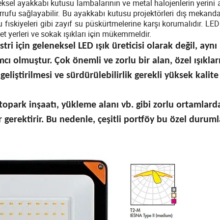
ksel ayakkabı kutusu lambalarının ve metal halojenlerin yerini 
arrufu sağlayabilir. Bu ayakkabı kutusu projektörleri dış mekand
u fıskiyeleri gibi zayıf su püskürtmelerine karşı korumalıdır. LE
et yerleri ve sokak ışıkları için mükemmeldir.
i için geleneksel LED ışık üreticisi olarak değil, aynı
ı olmuştur. Çok önemli ve zorlu bir alan, özel ışıklar
 geliştirilmesi ve sürdürülebilirlik gerekli yüksek kalite
otopark inşaatı, yükleme alanı vb. gibi zorlu ortamlard
r gerektirir. Bu nedenle, çeşitli portföy bu özel duruml