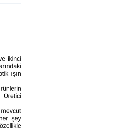
e ikinci
arındaki
tik ışın
rünlerin
 Üretici
 mevcut
(her şey
ellikle