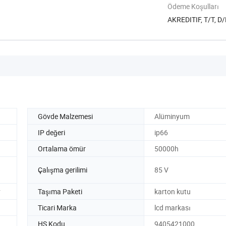
Ödeme Koşulları
AKREDITIF, T/T, D
Gövde Malzemesi
Alüminyum
IP değeri
ip66
Ortalama ömür
50000h
Çalışma gerilimi
85 V
v
Taşıma Paketi
karton kutu
Ticari Marka
lcd markası
HS Kodu
9405421000