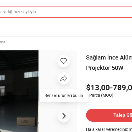
mba
Sağlam İnce Alü
Projektör 50W
$13,00-789,
1 Parça
(MOQ)
Benzer ürünleri bulun
Talep G
Hala karar veremediniz 