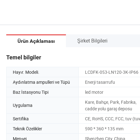
Şirket Bilgileri
Ürün Açıklaması
Temel bilgiler
Hayır. Modeli.
LCDFK-053-LN120-3K-IP66
Aydınlatma ampulleri ve Tüpü
Enerji tasarrufu
Baz İstasyonu Tipi
led motor
Kare, Bahçe, Park, Fabrika,
Uygulama
cadde yolu garaj deposu
Sertifika
CE, RoHS, CCC, FCC, tuv (tu
Teknik Özelikler
590 * 360 * 135 mm
Menşei
Shenzhen City, China