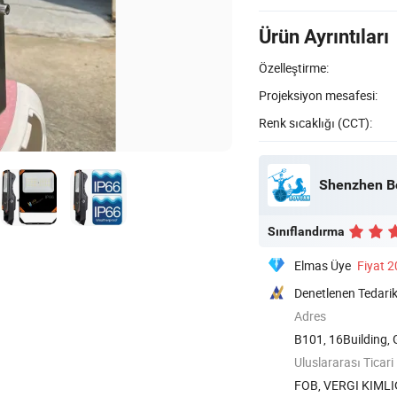
Ürün Ayrıntıları
Özelleştirme:
Projeksiyon mesafesi:
Renk sıcaklığı (CCT):
Shenzhen Bo
Sınıflandırma
Elmas Üye
Fiyat 
Denetlenen Tedarik
Adres
B101, 16Building,
Uluslararası Ticari
FOB, VERGI KIMLI