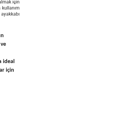
almak için
a kullanım
D ayakkabı
ın
 ve
a ideal
ar için