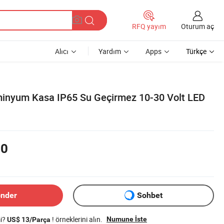
Oturum aç
RFQ yayım
Alıcı
Yardım
Apps
Türkçe
minyum Kasa IP65 Su Geçirmez 10-30 Volt LED
00
önder
Sohbet
mi?
! örneklerini alın.
Numune İste
US$ 13/Parça