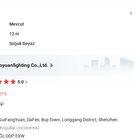
Mevcut
12 m
Soğuk Beyaz
yuanlighting Co.,Ltd.
5.0
2019
çi
 GuiFangYuan, DaFen, Buji Town, Longgang District, Shenzhen
 Koşullar (Incoterms)
ĞI, DDP, EXW