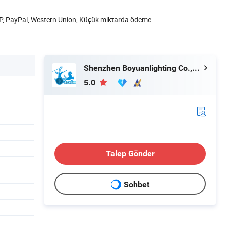
/P, PayPal, Western Union, Küçük miktarda ödeme
Shenzhen Boyuanlighting Co.,Ltd.
5.0
Talep Gönder
Sohbet