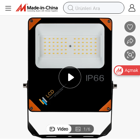
Açmak
Video
1
/
6