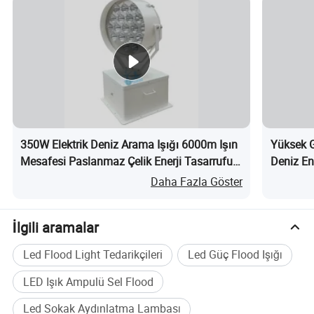
kompakt hale geldikçe genel boyut) giderek
daha küçük olduğundan, bu zorlu ortamlarda,
özellikle endüstriyel ortamda çalışabilecek bir
LED armatürü oluşturmak çok daha zor hale
gelmektedir.
350W Elektrik Deniz Arama Işığı 6000m Işın
Yüksek 
Burada, sel uçuşumuzun en zorlu endüstriyel
Mesafesi Paslanmaz Çelik Enerji Tasarrufu
Deniz En
Devriye Botları Kıyı Savunması ve Liman
IP67 IP6
Daha Fazla Göster
ortamlara bile dayanacak şekilde nasıl
Güvenliği için nedir?
Alüminy
tasarlandığını ve termal yönetimin çoğu
Projesi n
İlgili aramalar
ortamın zorlu ihtiyaçları için bir projektör ışığı
Led Flood Light Tedarikçileri
Led Güç Flood Işığı
yarattığını görebilirsiniz.
LED Işık Ampulü Sel Flood
Led Sokak Aydınlatma Lambası