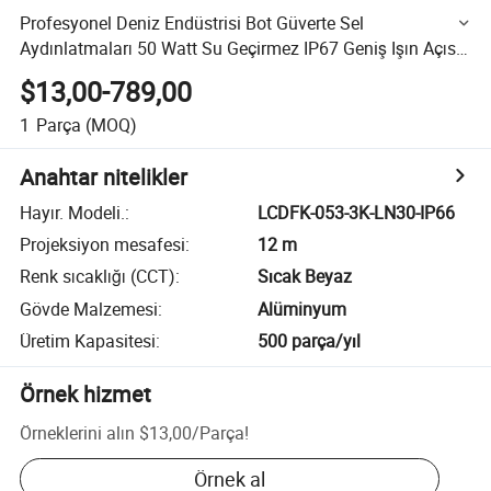
Profesyonel Deniz Endüstrisi Bot Güverte Sel
Aydınlatmaları 50 Watt Su Geçirmez IP67 Geniş Işın Açısı
90deg Soğuk Beyaz Aydınlatma 5700K Güvenlik Çalışma
$13,00-789,00
LED Sel Aydınlatması
1
Parça
(MOQ)
Anahtar nitelikler
Hayır. Modeli.
:
LCDFK-053-3K-LN30-IP66
Projeksiyon mesafesi
:
12 m
Renk sıcaklığı (CCT)
:
Sıcak Beyaz
Gövde Malzemesi
:
Alüminyum
Üretim Kapasitesi
:
500 parça/yıl
Örnek hizmet
Örneklerini alın
$13,00
/
Parça
!
Örnek al