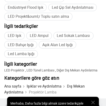
Endüstriyel Flood Işık
Led Çip Sel Aydınlatması
LED Projekt&ouml;r Toplu satın alma
İlgili tedarikçiler
LED Işık
LED Ampul
Led Sokak Lambası
LED Bahçe Işığı
Açık Alan Led Işığı
Led Lamba Işığı
İlgili kategoriler
LED Projektör
,
LED Tünel Lambası
,
Diğer Dış Mekan Aydınlatma
Kategorilere göre göz atın
Ana sayfa
Işıklar ve Aydınlatma
Dış Mekan
Aydınlatma
Projektör Lamba
Merhaba
,
Daha fazla bilgi almak üzere tedarikçiyle
Çok Satılan Ürünler
Sıcak Ürünler Fiyatı
Toptan Sıcak Ürünler