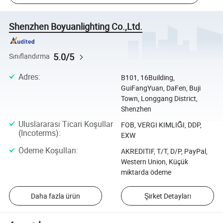
Shenzhen Boyuanlighting Co.,Ltd.
5.0/5
Sınıflandırma
Adres
:
B101, 16Building,
GuiFangYuan, DaFen, Buji
Town, Longgang District,
Shenzhen
Uluslararası Ticari Koşullar
FOB, VERGI KIMLIĞI, DDP,
(Incoterms)
:
EXW
Ödeme Koşulları
:
AKREDITIF, T/T, D/P, PayPal,
Western Union, Küçük
miktarda ödeme
Daha fazla ürün
Şirket Detayları