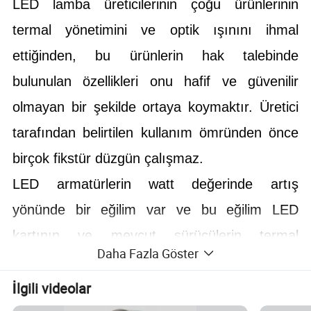
LED lamba üreticilerinin çoğu ürünlerinin
termal yönetimini ve optik ışınını ihmal
ettiğinden, bu ürünlerin hak talebinde
bulunulan özellikleri onu hafif ve güvenilir
olmayan bir şekilde ortaya koymaktır. Üretici
tarafından belirtilen kullanım ömründen önce
birçok fikstür düzgün çalışmaz.
LED armatürlerin watt değerinde artış
yönünde bir eğilim var ve bu eğilim LED
kartının ve mevcut sürücülerin termal
Daha Fazla Göster
verimliliğini belirgin şekilde artırmalıdır.
İlgili videolar
Aparatın kendisi için gereksinimler (her şey