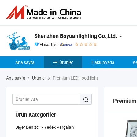
Shenzhen Boyuanlighting Co.,Ltd.
Elmas Üye
Ana sayfa
Ürünler
Hakkımızda
Ke
Ana sayfa
Ürünler
Premium LED flood light
Premium L
Ürün Kategorileri
Diğer Denizcilik Yedek Parçaları