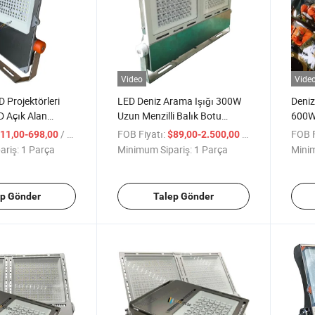
Video
Vide
 Projektörleri
LED Deniz Arama Işığı 300W
Deniz
D Açık Alan
Uzun Menzilli Balık Botu
600W
i SMD LED
Çalışma Işığı 5000K Spot Işık
LED'l
/ Parça
FOB Fiyatı:
/ Parça
FOB F
11,00-698,00
$89,00-2.500,00
5.000lm 6500K
ariş:
1 Parça
Minimum Sipariş:
1 Parça
Minim
abilir 50.000h
ydınlatma
rojektörler
ep Gönder
Talep Gönder