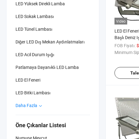
LED Yüksek Direkli Lamba
LED Sokak Lambası
Video
LED Tünel Lambası
LED El Fener
Başlı Deniz I
Diğer LED Dış Mekan Aydınlatmaları
Sel Işıkland
FOB Fiyatı:
$
Minimum Sip
LED Acil Durum Işığı
Patlamaya Dayanıklı LED Lamba
Tal
LED El Feneri
LED Bitki Lambası
Daha Fazla
Öne Çıkanlar Listesi
Numune Mevcut