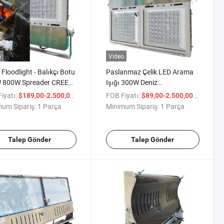
o
Video
 Floodlight - Balıkçı Botu
Paslanmaz Çelik LED Arama
 800W Spreader CREE
Işığı 300W Deniz
er 5700K LED Spot Işık
Aydınlatması Balık Botu Sel
iyatı:
/ Parça
FOB Fiyatı:
/ Parça
$189,00-2.500,00
$89,00-2.500,00
Işığı 24V
um Sipariş:
1 Parça
Minimum Sipariş:
1 Parça
Talep Gönder
Talep Gönder