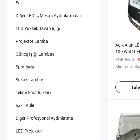
Far
Diğer LED İç Mekan Aydınlatmaları
LED Yüksek Tavan Işığı
Projektör Lamba
Açık Alan LED
100 Watt LE
Güneş Işığı Lambası
Projektörler
FOB Fiyatı:
$
Projektör 1
Minimum Sip
Spot Işığı
IP66 Ayarlan
Açık Alan A
Sokak Lambası
Güvenlik ve P
Tal
Tekne Spot Işıkları
Işıklı Kule
Diğer Profesyonel Aydınlatma
LED Projektör