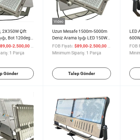
Video
i, 2X350W Çift
Uzun Mesafe 1500m-5000m
LED 
şığı, Bot 120deg
Deniz Arama Işığı LED 150W-
600W
ırması
800W Balıkçı Botu Floodlight
8700
/ Parça
FOB Fiyatı:
/ Parça
FOB F
89,00-2.500,00
$89,00-2.500,00
Aydın
ariş:
1 Parça
Minimum Sipariş:
1 Parça
Minim
Parla
SMD 
Mekan
ep Gönder
Talep Gönder