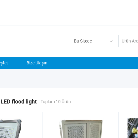
Bu Sitede
şfet
Bize Ulaşın
ED flood light
Toplam 10 Ürün