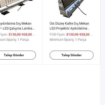
Aydınlatma Dış Mekan
Üst Düzey Kalite Dış Mekan
 - LED Çalışma Lambası
LED Projektör Aydınlatma
0lm Stadyum
Armatürleri Su Geçirmez IP66
iyatı:
/ Parça
FOB Fiyatı:
/ Parça
$130,00-928,00
$130,00-928,00
latması Dış Mekan
200W Dış Mekan Projektörü
um Sipariş:
1 Parça
Minimum Sipariş:
1 Parça
k Floodlight Yüksek Güç
Süper Parlak Spor
LED CE RoHS LVD Dış
Aydınlatması Paslanmaz
 LED Flood Light IP66
Çelik 316 Projektör
Talep Gönder
Talep Gönder