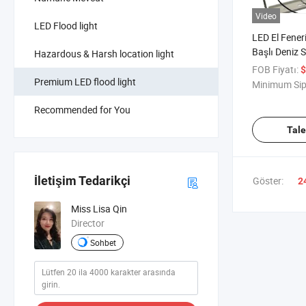
Video
LED Flood light
LED El Fener
Başlı Deniz 
Hazardous & Harsh location light
Nokta 2deg 
FOB Fiyatı:
$
Premium LED flood light
Minimum Sip
Recommended for You
Tal
İletişim Tedarikçi
Göster:
2
Miss Lisa Qin
Director
Sohbet