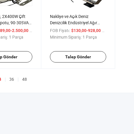
i, 2X400W Çift
Nakliye ve Açık Deniz
Spotu, 90-305VAC,
Denizcilik Endüstriyel Ağır
8deg Optik
Hizmet Sel Aydınlatması
/ Parça
FOB Fiyatı:
/ Parça
89,00-2.500,00
$130,00-928,00
500W Dış Mekan
ariş:
1 Parça
Minimum Sipariş:
1 Parça
Aydınlatması IP66 Proje Sel
Aydınlatması 150lm/W
Yüksek Güçlü LED Sel
ep Gönder
Talep Gönder
Aydınlatması CCT 13000K
36
48
4