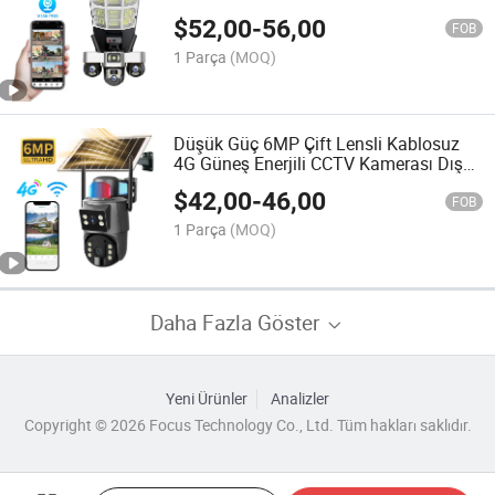
Dış Mekan
$
52,00
-
56,00
FOB
1 Parça
(MOQ)
Düşük Güç 6MP Çift Lensli Kablosuz
4G Güneş Enerjili CCTV Kamerası Dış
Mekan Gözetim Ağ Güvenlik Kamerası
$
42,00
-
46,00
FOB
1 Parça
(MOQ)
Daha Fazla Göster
Yeni Ürünler
Analizler
Copyright © 2026 Focus Technology Co., Ltd. Tüm hakları saklıdır.