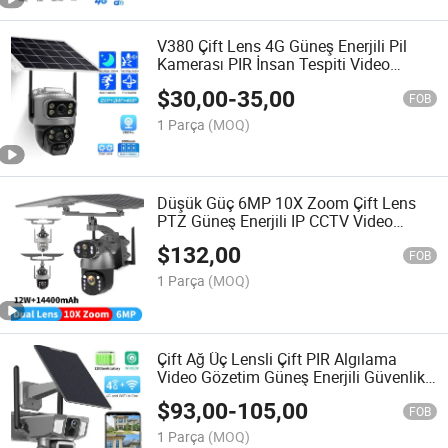
V380 Çift Lens 4G Güneş Enerjili Pil
Kamerası PIR İnsan Tespiti Video
Gözetim Kamerası
$
30,00
-
35,00
FOB
1 Parça
(MOQ)
Düşük Güç 6MP 10X Zoom Çift Lens
PTZ Güneş Enerjili IP CCTV Video
Gözetim Kamerası ile 12W Güneş
$
132,00
Panel/14400mAh Batarya
FOB
1 Parça
(MOQ)
Çift Ağ Üç Lensli Çift PIR Algılama
Video Gözetim Güneş Enerjili Güvenlik
Kamerası CCTV IP Kamera
$
93,00
-
105,00
FOB
1 Parça
(MOQ)