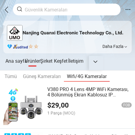
Nanjing Quanxi Electronic Technology Co., Ltd.
Daha Fazla
Ana sayfa
Ürünler
Şirket
Keşfet
İletişim
Tümü
Güneş Kameraları
Wifi/4G Kameralar
V380 PRO 4 Lens 4MP WiFi Kamerası,
4 Bölünmüş Ekran Kablosuz IP
Güvenlik Kamerası Dış Mekan Renkli
$
29,00
Gece Görüşü
FOB
1 Parça
(MOQ)