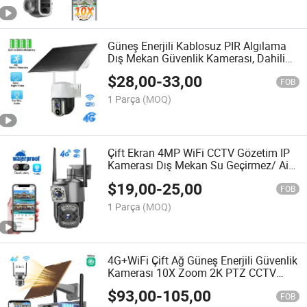
Güneş Enerjili Kablosuz PIR Algılama
Dış Mekan Güvenlik Kamerası, Dahili
Şarj Edilebilir Pil ile
$
28,00
-
33,00
FOB
1 Parça
(MOQ)
Çift Ekran 4MP WiFi CCTV Gözetim IP
Kamerası Dış Mekan Su Geçirmez/ Ai
İnsan Takibi/ Uzaktan İzleme
$
19,00
-
25,00
FOB
1 Parça
(MOQ)
4G+WiFi Çift Ağ Güneş Enerjili Güvenlik
Kamerası 10X Zoom 2K PTZ CCTV
Video Gözetim Kamerası
$
93,00
-
105,00
FOB