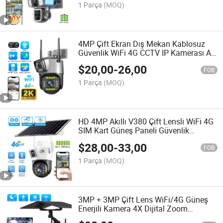
1 Parça
(MOQ)
4MP Çift Ekran Dış Mekan Kablosuz
Güvenlik WiFi 4G CCTV IP Kamerası Ai
İnsan Tespiti Renkli Gece Görüşü
$
20,00
-
26,00
FOB
1 Parça
(MOQ)
HD 4MP Akıllı V380 Çift Lensli WiFi 4G
SIM Kart Güneş Paneli Güvenlik
Kamerası Dış Mekan Düşük Güç
$
28,00
-
33,00
Tüketimli Güneş IP Kamerası
FOB
1 Parça
(MOQ)
3MP + 3MP Çift Lens WiFi/4G Güneş
Enerjili Kamera 4X Dijital Zoom
Kablosuz CCTV Gözetim PTZ Kamerası