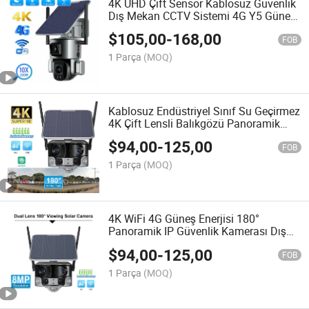
4K UHD Çift Sensör Kablosuz Güvenlik
Dış Mekan CCTV Sistemi 4G Y5 Güneş
Enerjili PTZ Kamera
$
105,00
-
168,00
FOB
1 Parça
(MOQ)
Kablosuz Endüstriyel Sınıf Su Geçirmez
4K Çift Lensli Balıkgözü Panoramik
Renkli Gece Görüşlü PTZ WiFi CCTV
$
94,00
-
125,00
Güneş Enerjili Güvenlik Kamerası
FOB
1 Parça
(MOQ)
4K WiFi 4G Güneş Enerjisi 180°
Panoramik IP Güvenlik Kamerası Dış
Mekan Çift Lens Geniş Görüş Açısı
$
94,00
-
125,00
CCTV Kameraları Renkli Gece Görüşü
FOB
1 Parça
(MOQ)