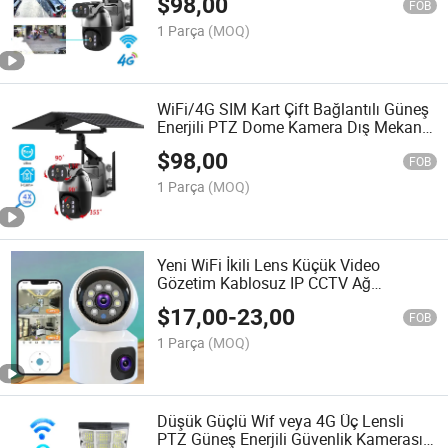
$
98,00
FOB
1 Parça
(MOQ)
WiFi/4G SIM Kart Çift Bağlantılı Güneş
Enerjili PTZ Dome Kamera Dış Mekan
Kablosuz CCTV Ağ Güvenlik Kamerası
$
98,00
FOB
1 Parça
(MOQ)
Yeni WiFi İkili Lens Küçük Video
Gözetim Kablosuz IP CCTV Ağ
Kamerası Toptan
$
17,00
-
23,00
FOB
1 Parça
(MOQ)
Düşük Güçlü Wif veya 4G Üç Lensli
PTZ Güneş Enerjili Güvenlik Kamerası