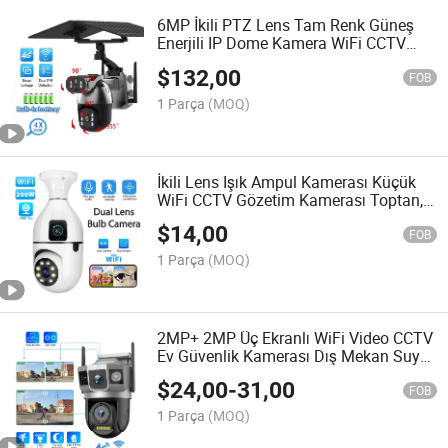
6MP İkili PTZ Lens Tam Renk Güneş
Enerjili IP Dome Kamera WiFi CCTV
Güneş Ağı PTZ
$
132,00
FOB
1 Parça
(MOQ)
İkili Lens Işık Ampul Kamerası Küçük
WiFi CCTV Gözetim Kamerası Toptan,
İki Yönlü Ses
$
14,00
FOB
1 Parça
(MOQ)
2MP+ 2MP Üç Ekranlı WiFi Video CCTV
Ev Güvenlik Kamerası Dış Mekan Suya
Dayanıklı 128 Hafıza Kartı Desteği
$
24,00
-
31,00
FOB
1 Parça
(MOQ)