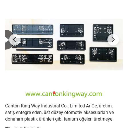
Şirket Profili
Canton King Way Industrial Co., Limited Ar-Ge, üretim,
Şirket Adı
satış entegre eden, üst düzey otomotiv aksesuarları ve
donanım plastik ürünleri gibi tanıtım öğeleri üretmeye
Canton King Way Industrial Co., Limited, Ar-Ge, üretim, satış
odaklanan kapsamlı bir şirkettir.
entegre eden, 2014'den bu yana üst düzey otomotiv aksesuarları