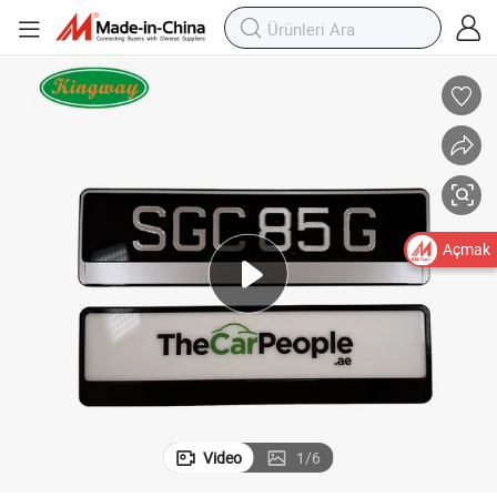
Plastik Yeni Enerji Araçları Plaka Tutucu ve Ruhsat Çerçevesi
Açmak
Video
1
/
6