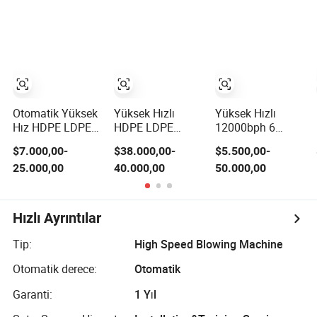
PLA Film Üfleme
Şişesi Germe
Kalıp Makinesi
Makinesi Plastik
Şişesi Yapma
Su Şişeleri
Film Ekstrüder
Üfleme Makinesi
Yapımı için
Üfleme Kalıbı
Fiyatı
Otomatik Yüksek
Yüksek Hızlı
Yüksek Hızlı
Hız HDPE LDPE
HDPE LDPE
12000bph 6
LLDPE PE Tek
LLDPE PE Tek
Kaviteli Şişe
$7.000,00-
$38.000,00-
$5.500,00-
Katman İki Üç
Katman İki Üç
Üfleme Makinesi
25.000,00
40.000,00
50.000,00
Katman Çok
Katman Çok
Su Tesisi Eceng
Katmanlı Katman
Katmanlı Katman
Makinesi Pet Şişe
Dönel Plastik
Dönel a B a
Üfleme Makinesi
Film Üfleme
Plastik Film
Su Şişesi Üfleme
Hızlı Ayrıntılar
Ekstrüder Film
Üfleme Ekstrüder
Kalıbı Makinesi
Ekstrüzyon
Film Ekstrüzyon
PLC Servo
Tip:
High Speed Blowing Machine
Üfleme Makinesi
Üfleme Makinesi
Fiyatı
Otomatik derece:
Otomatik
Garanti:
1 Yıl