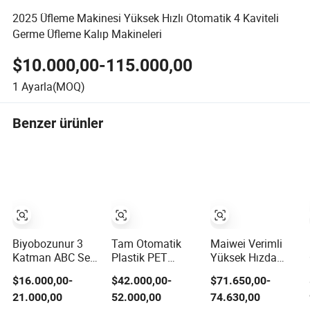
2025 Üfleme Makinesi Yüksek Hızlı Otomatik 4 Kaviteli
Germe Üfleme Kalıp Makineleri
$10.000,00-115.000,00
1
Ayarla(MOQ)
Benzer ürünler
Biyobozunur 3
Tam Otomatik
Maiwei Verimli
Katman ABC Sera
Plastik PET
Yüksek Hızda
Mulç LDPE HDPE
Yüksek Hızda
Otomatik 2
$16.000,00-
$42.000,00-
$71.650,00-
Yüksek Hızlı
İçme Suyu Meyve
Kaviteli Plastik
21.000,00
52.000,00
74.630,00
Plastik Torba PE
Suyu İçecek İlaç
Pet Şişe Üfleme