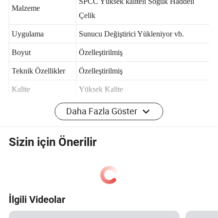
SPCC Yüksek kaliteli Soğuk Haddeli
Malzeme
Çelik
Uygulama
Sunucu Değiştirici Yükleniyor vb.
Boyut
Özelleştirilmiş
Teknik Özellikler
Özelleştirilmiş
Kalite
Yüksek Kalite
Daha Fazla Göster
OEM ve ODM
Kabul et
Özel
Sizin için Önerilir
Örnek
Kabul et
LOGO Özel
Kabul et
Ayrıntılı fotoğraflar
DAYANIKLI VE SAĞLAM YAPI
İlgili Videolar