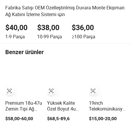
Fabrika Satışı OEM Özelleştirilmiş Duvara Monte Ekipman
Ağ Kabini İzleme Sistemi için
$40,00
$38,00
$36,00
1-9
Parça
10-99
Parça
≥100
Parça
Benzer ürünler
Premium 18u-47u
Yüksek Kalite
19inch
Zemin Tipi Ağ
Özel Boyut 4u
Telekomünikasyon
Kabini Verimli
Sunucu Rafı 19-
2u Ev Ofisi için
$58,00-60,00
$68,5-89,6
$15,00-20,00
Depolama için
Inch Duvara
Ağ Kabineti Rafı
Monte Ağ Kabini
CE/RoHS ile