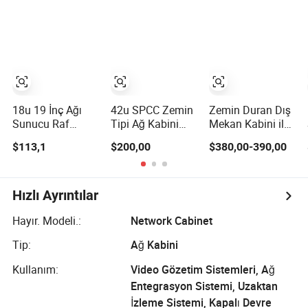
18u 19 İnç Ağı
42u SPCC Zemin
Zemin Duran Dış
Sunucu Raf
Tipi Ağ Kabini
Mekan Kabini ile
Kabini 1000mm
Yayvan
Klima Korunan
$113,1
$200,00
$380,00-390,00
Derin Cam Kapı
Havalandırmalı
Dış Mekan Güç
Tekerlekler
Kapak
Ağı Kabini
Hızlı Ayrıntılar
Hayır. Modeli.:
Network Cabinet
Tip:
Ağ Kabini
Kullanım:
Video Gözetim Sistemleri, Ağ
Entegrasyon Sistemi, Uzaktan
İzleme Sistemi, Kapalı Devre