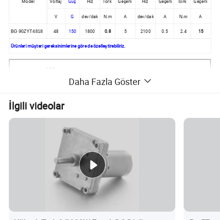
Model
Voltaj
Güç
Hız
Tork
Geçerli
Hız
Geçerli
Geçerli
Tork
V
G
dev/dak
N.m
A
dev/dak
A
A
N.m
48
150
1800
0.8
5
2100
0.5
2.4
15
BG 90ZYT4818
Ürünleri müşteri gereksinimlerine göre de özelleştirebiliriz.
Daha Fazla Göster
İlgili videolar