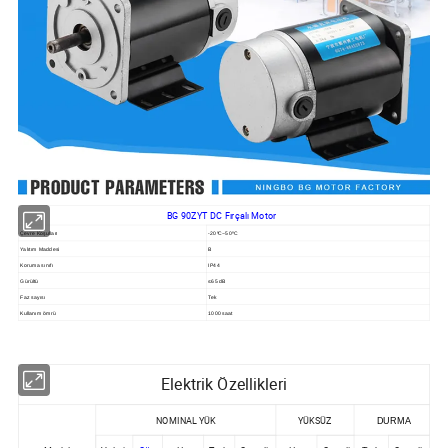
BG 90ZYT DC Fırçalı Motor
Çevre Koşulları
-20ºC~50ºC
Yalıtım Maddesi
B
Koruma sınıfı
IP44
Gürültü
≤65 dB
Faz sayısı
Tek
Kullanım ömrü
1000 saat
Elektrik Özellikleri
NOMINAL YÜK
YÜKSÜZ
DURMA