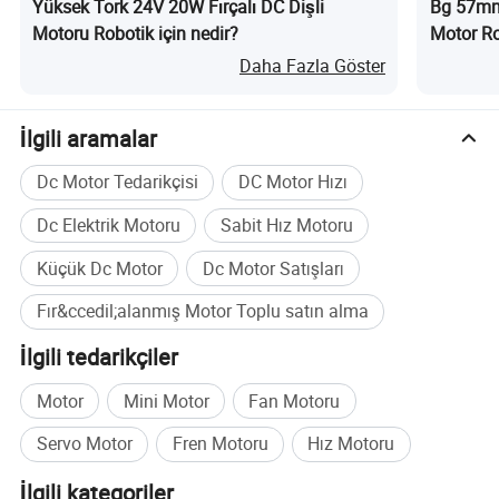
Yüksek Tork 24V 20W Fırçalı DC Dişli
Bg 57mm
Motoru Robotik için nedir?
Motor Ro
Daha Fazla Göster
İlgili aramalar
Dc Motor Tedarikçisi
DC Motor Hızı
Dc Elektrik Motoru
Sabit Hız Motoru
Küçük Dc Motor
Dc Motor Satışları
Fır&ccedil;alanmış Motor Toplu satın alma
İlgili tedarikçiler
Motor
Mini Motor
Fan Motoru
Servo Motor
Fren Motoru
Hız Motoru
İlgili kategoriler