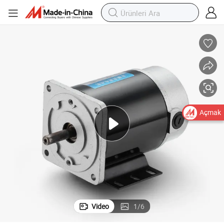
Açmak
Video
1
/
6