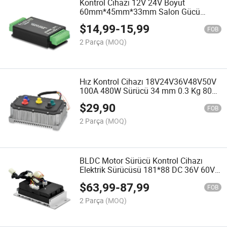
Kontrol Cihazı 12V 24V Boyut
60mm*45mm*33mm Salon Gücü
Salon Sinyali Anomalisi DC Fırçasız
$
14,99
-
15,99
Motor Sürücüsü ile Fren
FOB
2 Parça
(MOQ)
Hız Kontrol Cihazı 18V24V36V48V50V
100A 480W Sürücü 34 mm 0.3 Kg 80%
BLDC Fırçasız Motor Sürücüsü
$
29,90
FOB
2 Parça
(MOQ)
BLDC Motor Sürücü Kontrol Cihazı
Elektrik Sürücüsü 181*88 DC 36V 60V
50A 2400W Fırçasız Motor için Sürücü
$
63,99
-
87,99
FOB
2 Parça
(MOQ)