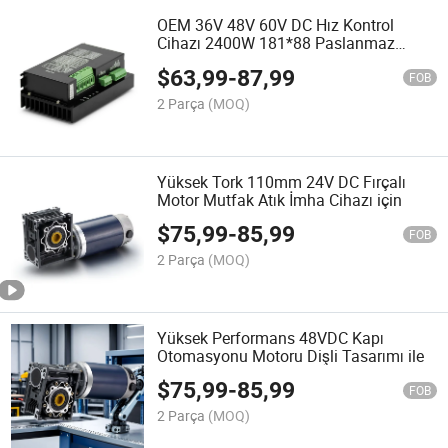
OEM 36V 48V 60V DC Hız Kontrol
Cihazı 2400W 181*88 Paslanmaz
Kablosuz Vida Gücü Fırçasız Motor
$
63,99
-
87,99
Sürücüsü
FOB
2 Parça
(MOQ)
Yüksek Tork 110mm 24V DC Fırçalı
Motor Mutfak Atık İmha Cihazı için
$
75,99
-
85,99
FOB
2 Parça
(MOQ)
Yüksek Performans 48VDC Kapı
Otomasyonu Motoru Dişli Tasarımı ile
$
75,99
-
85,99
FOB
2 Parça
(MOQ)