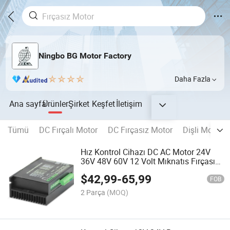
Ningbo BG Motor Factory
Daha Fazla
Ana sayfa
Ürünler
Şirket
Keşfet
İletişim
Tümü
DC Fırçalı Motor
DC Fırçasız Motor
Dişli Motor
Hız Kontrol Cihazı DC AC Motor 24V
36V 48V 60V 12 Volt Mıknatıs Fırçasız
Darbeli Vida Sıkıştırıcı tarafından
$
42,99
-
65,99
Elektrik
FOB
2 Parça
(MOQ)