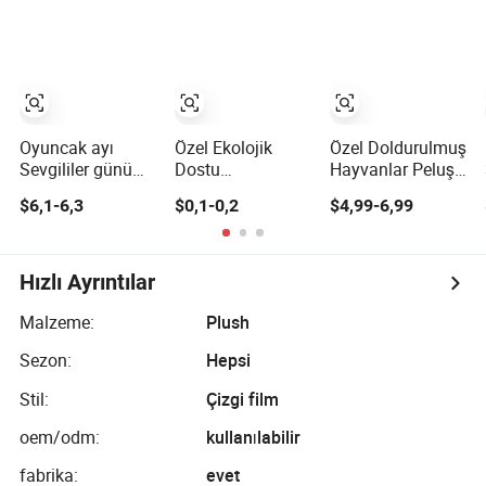
Hayvan
Kc/Ukca/CPC/CE/ASTM
CE/En71/ASTM/Cps
F963/Cpsia/En71
Yumuşak Özel
Onaylı Yüksek
Peluş Dolgu
Kalite Özel
Hayvan Oyuncak
Hayvan Peluş
Fabrikası
Oyuncak
Fabrikası
Oyuncak ayı
Özel Ekolojik
Özel Doldurulmuş
Sevgililer günü
Dostu
Hayvanlar Peluş
için romantik
Sürdürülebilir
Oyuncak Özel
$6,1-6,3
$0,1-0,2
$4,99-6,99
Hayvan Hediyesi
Peluş Hayvan
Peluş Oyuncak
Yumuşak Peluş
Tanıtım Yumuşak
Oyuncak PP
Hayvan
Pamuk
Oyuncakları
Hızlı Ayrıntılar
Doldurulmuş
Çocuklar Kendi
Yıkanmış
Tasarımını
Malzeme:
Plush
Teknikle Özel
Yapsın Özel
Sezon:
Hepsi
Peluş Oyuncak
Kurumsal Maskot
Çocuklar İçin
Stil:
Çizgi film
oem/odm:
kullanılabilir
fabrika:
evet