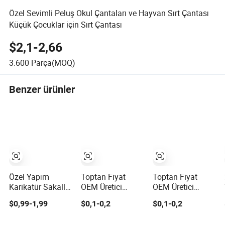
Özel Sevimli Peluş Okul Çantaları ve Hayvan Sırt Çantası
Küçük Çocuklar için Sırt Çantası
$2,1-2,66
3.600
Parça(MOQ)
Benzer ürünler
Özel Yapım
Toptan Fiyat
Toptan Fiyat
Karikatür Sakallı
OEM Üretici
OEM Üretici
Adam Oyuncak
Kişiye Özel
Kişiye Özel Çizim
$0,99-1,99
$0,1-0,2
$0,1-0,2
Üretimi Yumuşak
Peluşlar Peluş
Peluş Peluş
Oyuncaklar Dolgu
Oyuncak
Oyuncaklar