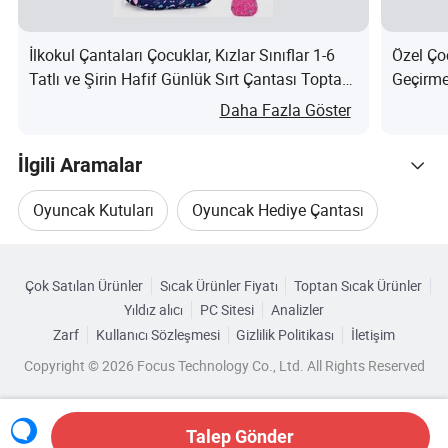
Malzeme çok yumuşak kayalara sahip ise MOQ'umuz,
düzenli olarak her renk için 500 parça, malzeme PV yığını
İlkokul Çantaları Çocuklar, Kızlar Sınıflar 1-6
Özel Ço
veya uzun kürk ise MOQ'nun 12 cm'lik yumuşak
Tatlı ve Şirin Hafif Günlük Sırt Çantası Toptan
Geçirme
oyuncaklar için en az 3 bin parça, 25 cm'nin üzerindeki
nedir?
Daha Fazla Göster
peluş oyuncaklar için de MOQ1.000 parça olması gerekir.
İlgili Aramalar
3.Kargoya gönderme yönteminiz nedir?
Oyuncak Kutuları
Oyuncak Hediye Çantası
Dünya çapında peluş oyuncakları ihraç etmekte 25 yıldan
Kategorilere Göre Gözat
Takı Oyuncağı
fazla deneyime sahip olan, DDU (kapıdan kapıya), DDP
Çok Satılan Ürünler
Sıcak Ürünler Fiyatı
Toptan Sıcak Ürünler
(kapıdan kapıya vergi ödenir), CIF, FOB, EX-WORKS'i hava
Yıldız alıcı
PC Sitesi
Analizler
Oyuncak Paketleme Hediye Kutusu
yoluyla sunan kendi ortak taşımacılık şirketimiz var, Ya
Zarf
Kullanıcı Sözleşmesi
Gizlilik Politikası
İletişim
Express ile.
Copyright © 2026 Focus Technology Co., Ltd. All Rights Reserved
Oyuncak Paketleme Hediye Kutuları
4.Nakliye yapabilir misiniz?
Kağıt Oyuncak Kutusu
Talep Gönder