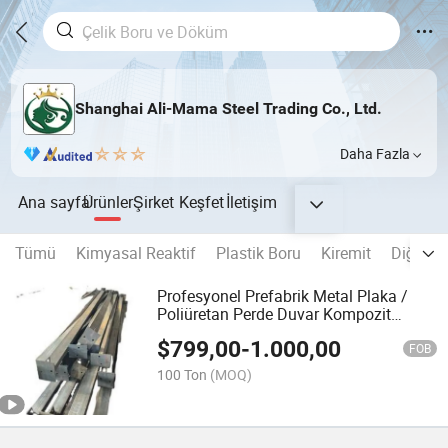
Shanghai Ali-Mama Steel Trading Co., Ltd.
Daha Fazla
Ana sayfa
Ürünler
Şirket
Keşfet
İletişim
Tümü
Kimyasal Reaktif
Plastik Boru
Kiremit
Diğer Ya
Profesyonel Prefabrik Metal Plaka /
Poliüretan Perde Duvar Kompozit
Paneli / Cıvata Ağı Yapısı / Boru Kafes
$
799,00
-
1.000,00
Yapısı Ürünleri Yapı Malzemesi Olarak
FOB
Kullanılır
100 Ton
(MOQ)