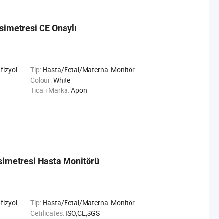
ksimetresi CE Onaylı
şlevleri
Tip:
Hasta/Fetal/Maternal Monitör
Colour:
White
Ticari Marka:
Apon
simetresi Hasta Monitörü
şlevleri
Tip:
Hasta/Fetal/Maternal Monitör
Cetificates:
ISO,CE,SGS