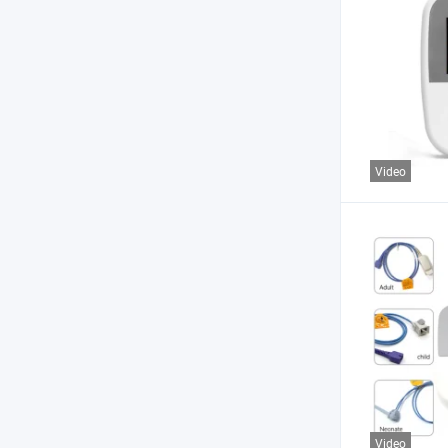
Video
Video