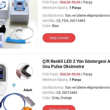
FOB Fiyatı:
/ Parça
$60,00-99,00
Minimum Sipariş:
1 Parça
Sınıflandırma:
Tanı ve İzleme ekipmanlarının fizyolojik İ
Sertifika:
CE, FDA, ISO13485
Color:
Blue
Talep Gönder
Çift Renkli LED 2 Yön Göstergesi 
Ucu Pulse Oksimetre
FOB Fiyatı:
/ Parça
$50,00-99,00
Minimum Sipariş:
1 Parça
Sınıflandırma:
Tanı ve İzleme ekipmanlarının fizyolojik İ
Sertifika:
CE, ISO13485
Color:
Grey, Orange
Talep Gönder