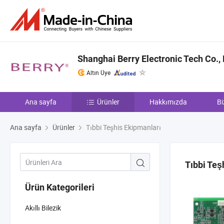
Shanghai Berry Electronic Tech Co., 
Altın Üye
Ana sayfa
Ürünler
Hakkımızda
Bi
Ana sayfa
Ürünler
Tıbbi Teşhis Ekipmanları
Tıbbi Teş
Ürün Kategorileri
Akıllı Bilezik