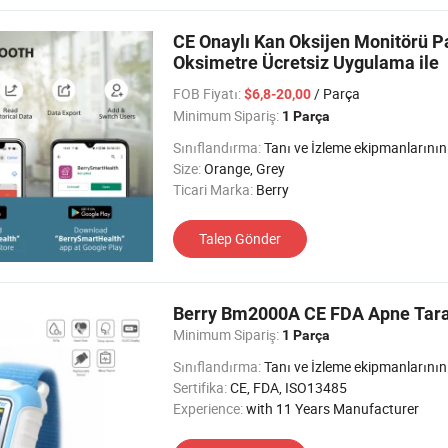
CE Onaylı Kan Oksijen Monitörü P
Oksimetre Ücretsiz Uygulama ile
FOB Fiyatı:
/ Parça
$6,8-20,00
Minimum Sipariş:
1 Parça
Sınıflandırma:
Tanı ve İzleme ekipmanlarının fizyolojik İ
Size:
Orange, Grey
Ticari Marka:
Berry
Talep Gönder
Berry Bm2000A CE FDA Apne Tara
Minimum Sipariş:
1 Parça
Sınıflandırma:
Tanı ve İzleme ekipmanlarının fizyolojik İ
Sertifika:
CE, FDA, ISO13485
Experience:
with 11 Years Manufacturer