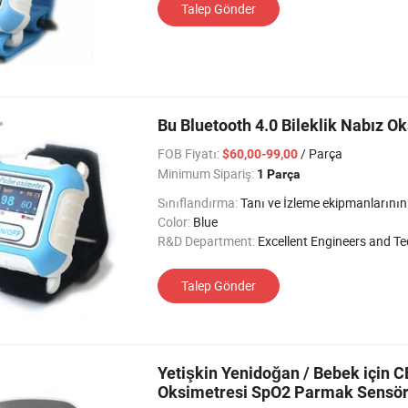
Talep Gönder
Bu Bluetooth 4.0 Bileklik Nabız O
FOB Fiyatı:
/ Parça
$60,00-99,00
Minimum Sipariş:
1 Parça
Sınıflandırma:
Tanı ve İzleme ekipmanlarının fizyolojik İ
Color:
Blue
R&D Department:
Excellent Engineers and Tec
Talep Gönder
Yetişkin Yenidoğan / Bebek için CE
Oksimetresi SpO2 Parmak Sensör