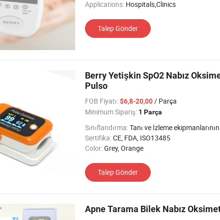
Applications:
Hospitals,Clinics
Talep Gönder
Berry Yetişkin SpO2 Nabız Oksime
Pulso
FOB Fiyatı:
/ Parça
$6,8-20,00
Minimum Sipariş:
1 Parça
Sınıflandırma:
Tanı ve İzleme ekipmanlarının fizyolojik İ
Sertifika:
CE, FDA, ISO13485
Color:
Grey, Orange
Talep Gönder
Apne Tarama Bilek Nabız Oksimet