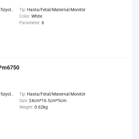
şlevleri
Tip:
Hasta/Fetal/Maternal Monitör
Color:
White
Parameter:
6
ü Pm6750
şlevleri
Tip:
Hasta/Fetal/Maternal Monitör
Size:
24cm*16.5cm*5cm
Weight:
0.62kg