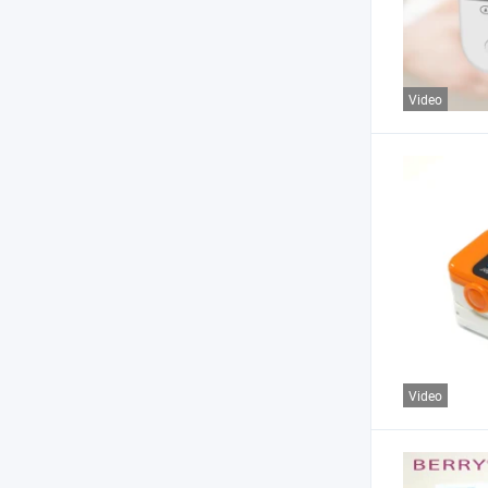
Video
Video