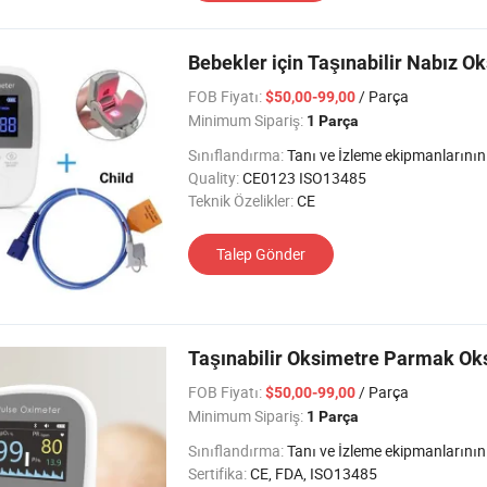
Bebekler için Taşınabilir Nabız O
FOB Fiyatı:
/ Parça
$50,00-99,00
Minimum Sipariş:
1 Parça
Sınıflandırma:
Tanı ve İzleme ekipmanlarının fizyolojik İ
Quality:
CE0123 ISO13485
Teknik Özelikler:
CE
Talep Gönder
Taşınabilir Oksimetre Parmak Ok
FOB Fiyatı:
/ Parça
$50,00-99,00
Minimum Sipariş:
1 Parça
Sınıflandırma:
Tanı ve İzleme ekipmanlarının fizyolojik İ
Sertifika:
CE, FDA, ISO13485