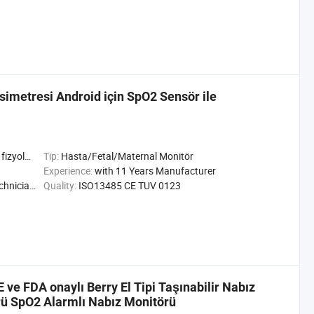
ksimetresi Android için SpO2 Sensör ile
şlevleri
Tip:
Hasta/Fetal/Maternal Monitör
Experience:
with 11 Years Manufacturer
hnicians
Quality:
ISO13485 CE TUV 0123
 ve FDA onaylı Berry El Tipi Taşınabilir Nabız
ü SpO2 Alarmlı Nabız Monitörü