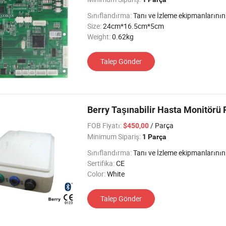
Sınıflandırma:
Tanı ve İzleme ekipmanlarının fizyolojik İ
Size:
24cm*16.5cm*5cm
Weight:
0.62kg
Talep Gönder
Berry Taşınabilir Hasta Monitör
FOB Fiyatı:
/ Parça
$450,00
Minimum Sipariş:
1 Parça
Sınıflandırma:
Tanı ve İzleme ekipmanlarının fizyolojik İ
Sertifika:
CE
Color:
White
Talep Gönder