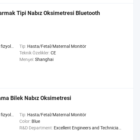
armak Tipi Nabız Oksimetresi Bluetooth
şlevleri
Tip:
Hasta/Fetal/Maternal Monitör
Teknik Özelikler:
CE
Menşei:
Shanghai
ma Bilek Nabız Oksimetresi
şlevleri
Tip:
Hasta/Fetal/Maternal Monitör
Color:
Blue
R&D Department:
Excellent Engineers and Technicians