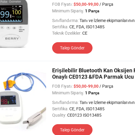
FOB Fiyatı:
/ Parça
$50,00-99,00
Minimum Sipariş:
1 Parça
Sınıflandırma:
Tanı ve İzleme ekipmanlarının fizyolojik İ
Sertifika:
CE, FDA, ISO13485
Teknik Özelikler:
CE
Talep Gönder
Erişilebilir Bluetooth Kan Oksijen
Onaylı CE0123 &FDA Parmak Ucu 
FOB Fiyatı:
/ Parça
$50,00-99,00
Minimum Sipariş:
1 Parça
Sınıflandırma:
Tanı ve İzleme ekipmanlarının fizyolojik İ
Sertifika:
CE, FDA, ISO13485
Quality:
CE0123 ISO13485
Talep Gönder