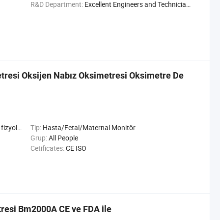
R&D Department:
Excellent Engineers and Technicians
tresi Oksijen Nabız Oksimetresi Oksimetre De
şlevleri
Tip:
Hasta/Fetal/Maternal Monitör
Grup:
All People
Cetificates:
CE ISO
resi Bm2000A CE ve FDA ile