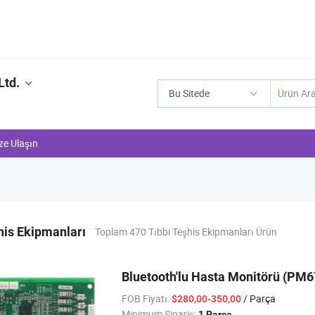
Ltd.
Bu Sitede
ze Ulaşın
his Ekipmanları
Toplam 470 Tıbbi Teşhis Ekipmanları Ürün
Bluetooth'lu Hasta Monitörü (PM6
FOB Fiyatı:
/ Parça
$280,00-350,00
Minimum Sipariş:
1 Parça