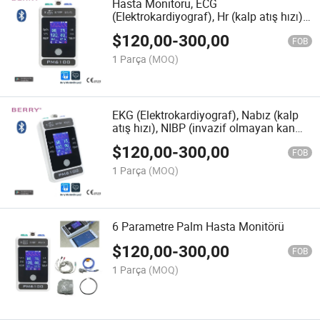
Hasta Monitörü, ECG
(Elektrokardiyograf), Hr (kalp atış hızı),
NIBP (invazif olmayan kan basıncı),
$
120,00
-
300,00
SpO2, Pr (nabız hızı), Temp (vücut
FOB
sıcaklığı) içerir
1 Parça
(MOQ)
EKG (Elektrokardiyograf), Nabız (kalp
atış hızı), NIBP (invazif olmayan kan
basıncı), SpO2, Nabız (nabız hızı),
$
120,00
-
300,00
Sıcaklık (vücut sıcaklığı)
FOB
1 Parça
(MOQ)
6 Parametre Palm Hasta Monitörü
$
120,00
-
300,00
FOB
1 Parça
(MOQ)