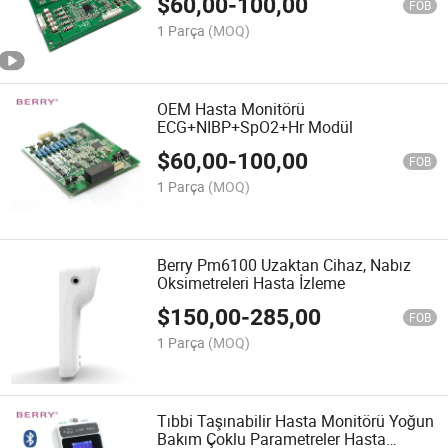
$
60,00
-
100,00
FOB
1 Parça
(MOQ)
OEM Hasta Monitörü
ECG+NIBP+SpO2+Hr Modül
$
60,00
-
100,00
FOB
1 Parça
(MOQ)
Berry Pm6100 Uzaktan Cihaz, Nabız
Oksimetreleri Hasta İzleme
$
150,00
-
285,00
FOB
1 Parça
(MOQ)
Tıbbi Taşınabilir Hasta Monitörü Yoğun
Bakım Çoklu Parametreler Hasta