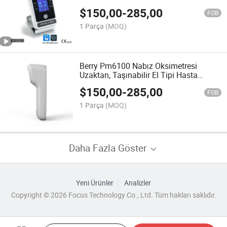
Monitörü Hastane Hasta Monitörü
$
150,00
-
285,00
FOB
1 Parça
(MOQ)
Berry Pm6100 Nabız Oksimetresi
Uzaktan, Taşınabilir El Tipi Hasta
Monitörü
$
150,00
-
285,00
FOB
1 Parça
(MOQ)
Daha Fazla Göster
Yeni Ürünler
Analizler
Copyright © 2026 Focus Technology Co., Ltd. Tüm hakları saklıdır.