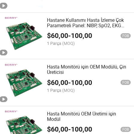
Hastane Kullanımı Hasta İzleme Çok
Parametreli Panel: NIBP, SpO2, EKG
Tmep
$
60,00
-
100,00
FOB
1 Parça
(MOQ)
Hasta Monitörü için OEM Modülü, Çin
Üreticisi
$
60,00
-
100,00
FOB
1 Parça
(MOQ)
Hasta Monitörü OEM Üretimi için
Modül
$
60,00
-
100,00
FOB