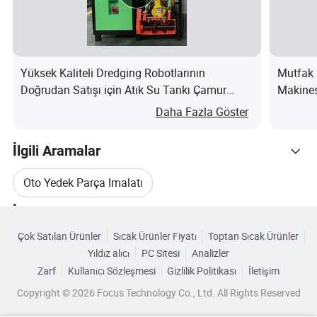
y-
30-45 days
ti
m
Yüksek Kaliteli Dredging Robotlarının
Mutfak 
e
Doğrudan Satışı için Atık Su Tankı Çamur
Makines
Pa
Temizliği nedir?
Daha Fazla Göster
y
m
İlgili Aramalar
en
Oto Yedek Parça Imalatı
t-
T/T,Western Union,L/C
M
İlgili Kategoriler
Çelik Otomotiv Yedek Parçaları
et
Çok Satılan Ürünler
Sıcak Ürünler Fiyatı
Toptan Sıcak Ürünler
Kategorilere Göre Gözat
ho
Yıldız alıcı
PC Sitesi
Analizler
Özel Otomotiv Yedek Parçaları
d
Zarf
Kullanıcı Sözleşmesi
Gizlilik Politikası
İletişim
Se
Copyright © 2026 Focus Technology Co., Ltd. All Rights Reserved
CE Yedek Parçaları
rvi
Best service,Honest service