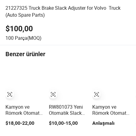
21227325 Truck Brake Slack Adjuster for Volvo Truck
(Auto Spare Parts)
$100,00
100
Parça(MOQ)
Benzer ürünler
Kamyon ve
RW801073 Yeni
Kamyon ve
Römork Otomatik
Otomatik Slack
Römork Otomatik
Fren Ayarlayıcı,
Ayarlayıcı
Sıkıştırma
$18,00-22,00
$10,00-15,00
Anlaşmalı
OEM Standardı
Kamyon ve
Ayarlayıcı
ile
Treyler için
OEM/Gunitestandar