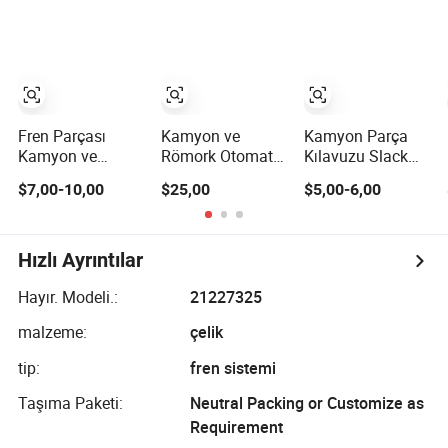
(AS1140)
Fren Parçası
Kamyon ve
Kamyon Parça
Kamyon ve
Römork Otomatik
Kılavuzu Slack
Treyler Kılavuzu
Fren Ayarlayıcı
Ayarlayıcı F2813
$7,00-10,00
$25,00
$5,00-6,00
OEM Standardı
OEM Standardı
1 Delik 28 Dişli
ile Slack
(RW801074)
Ayarlayıcı
Hızlı Ayrıntılar
Hayır. Modeli.:
21227325
malzeme:
çelik
tip:
fren sistemi
Taşıma Paketi:
Neutral Packing or Customize as
Requirement