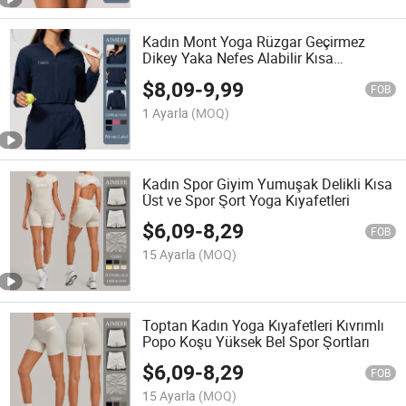
Kadın Mont Yoga Rüzgar Geçirmez
Dikey Yaka Nefes Alabilir Kısa
Fermuarlı Güneş Koruma Moda Ceket
$
8,09
-
9,99
FOB
1 Ayarla
(MOQ)
Kadın Spor Giyim Yumuşak Delikli Kısa
Üst ve Spor Şort Yoga Kıyafetleri
$
6,09
-
8,29
FOB
15 Ayarla
(MOQ)
Toptan Kadın Yoga Kıyafetleri Kıvrımlı
Popo Koşu Yüksek Bel Spor Şortları
$
6,09
-
8,29
FOB
15 Ayarla
(MOQ)