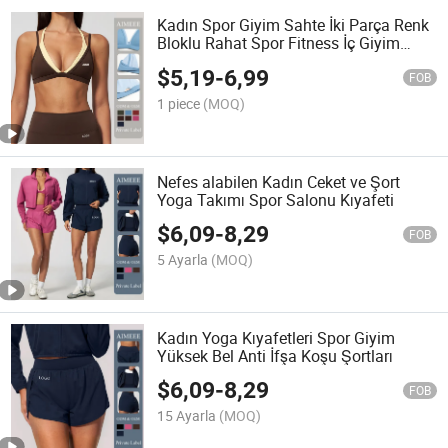
Kadın Spor Giyim Sahte İki Parça Renk
Bloklu Rahat Spor Fitness İç Giyim
Yoga Sütyeni
$
5,19
-
6,99
FOB
1 piece
(MOQ)
Nefes alabilen Kadın Ceket ve Şort
Yoga Takımı Spor Salonu Kıyafeti
$
6,09
-
8,29
FOB
5 Ayarla
(MOQ)
Kadın Yoga Kıyafetleri Spor Giyim
Yüksek Bel Anti İfşa Koşu Şortları
$
6,09
-
8,29
FOB
15 Ayarla
(MOQ)