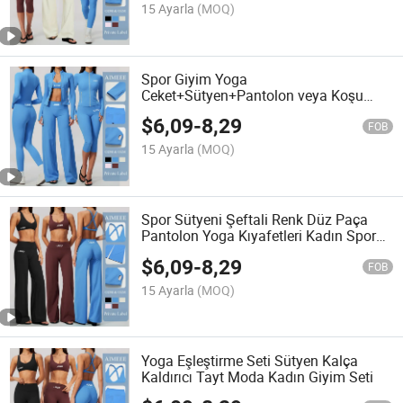
15 Ayarla
(MOQ)
Spor Giyim Yoga
Ceket+Sütyen+Pantolon veya Koşu
Taytları Uyumlu Kadın Kıyafetleri
$
6,09
-
8,29
FOB
15 Ayarla
(MOQ)
Spor Sütyeni Şeftali Renk Düz Paça
Pantolon Yoga Kıyafetleri Kadın Spor
Giyim
$
6,09
-
8,29
FOB
15 Ayarla
(MOQ)
Yoga Eşleştirme Seti Sütyen Kalça
Kaldırıcı Tayt Moda Kadın Giyim Seti