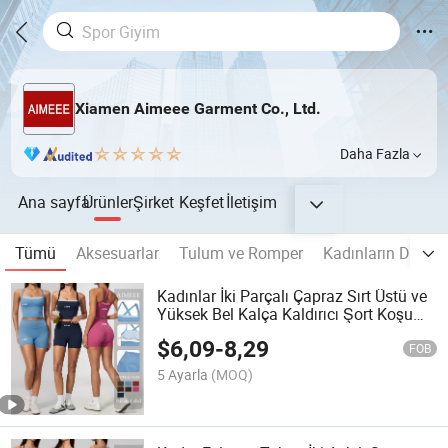
Xiamen Aimeee Garment Co., Ltd.
Daha Fazla
Ana sayfa
Ürünler
Şirket
Keşfet
İletişim
Tümü
Aksesuarlar
Tulum ve Romper
Kadınların Dikişsi
Kadınlar İki Parçalı Çapraz Sırt Üstü ve
Yüksek Bel Kalça Kaldırıcı Şort Koşu
Spor Kıyafeti
$
6,09
-
8,29
FOB
5 Ayarla
(MOQ)