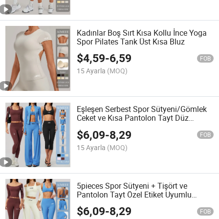
Kadınlar Boş Sırt Kısa Kollu İnce Yoga
Spor Pilates Tank Üst Kısa Bluz
$
4,59
-
6,59
FOB
15 Ayarla
(MOQ)
Eşleşen Serbest Spor Sütyeni/Gömlek
Ceket ve Kısa Pantolon Tayt Düz
Pantolon 6piece Kadın Giysileri
$
6,09
-
8,29
FOB
15 Ayarla
(MOQ)
5pieces Spor Sütyeni + Tişört ve
Pantolon Tayt Özel Etiket Uyumlu
Kadın Yoga Kıyafetleri
$
6,09
-
8,29
FOB