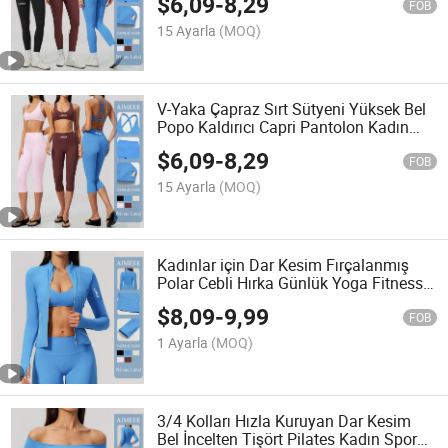
$
6,09
-
8,29
FOB
15 Ayarla
(MOQ)
V-Yaka Çapraz Sırt Sütyeni Yüksek Bel
Popo Kaldırıcı Capri Pantolon Kadın
Giyimi Uyumlu Kadın Giyimi
$
6,09
-
8,29
FOB
15 Ayarla
(MOQ)
Kadınlar için Dar Kesim Fırçalanmış
Polar Cebli Hırka Günlük Yoga Fitness
Spor Ceket
$
8,09
-
9,99
FOB
1 Ayarla
(MOQ)
3/4 Kolları Hızla Kuruyan Dar Kesim
Bel İncelten Tişört Pilates Kadın Spor