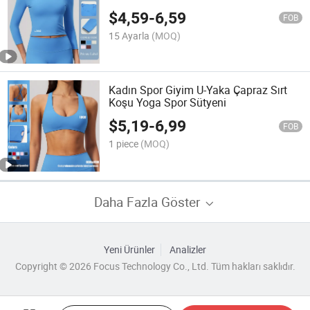
Üstü
$
4,59
-
6,59
FOB
15 Ayarla
(MOQ)
Kadın Spor Giyim U-Yaka Çapraz Sırt
Koşu Yoga Spor Sütyeni
$
5,19
-
6,99
FOB
1 piece
(MOQ)
Daha Fazla Göster
Yeni Ürünler
Analizler
Copyright © 2026 Focus Technology Co., Ltd. Tüm hakları saklıdır.