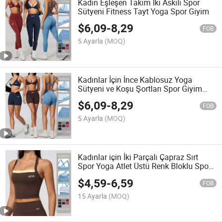
Kadın Eşleşen Takım İki Askılı Spor
Sütyeni Fitness Tayt Yoga Spor Giyim
$
6,09
-
8,29
FOB
5 Ayarla
(MOQ)
Kadınlar İçin İnce Kablosuz Yoga
Sütyeni ve Koşu Şortları Spor Giyim
Seti
$
6,09
-
8,29
FOB
5 Ayarla
(MOQ)
Kadınlar için İki Parçalı Çapraz Sırt
Spor Yoga Atlet Üstü Renk Bloklu Spor
Giyimi
$
4,59
-
6,59
FOB
15 Ayarla
(MOQ)