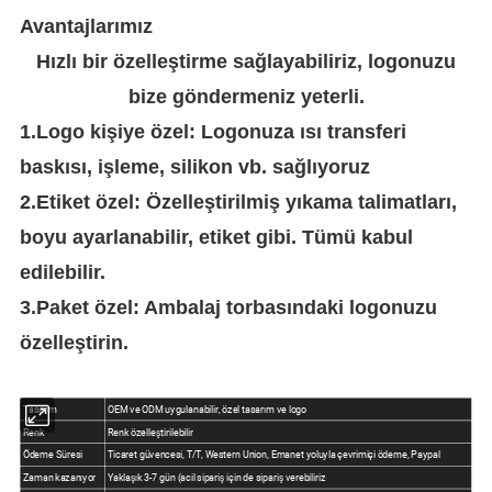
Avantajlarımız
Hızlı bir özelleştirme sağlayabiliriz, logonuzu
bize göndermeniz yeterli.
1.Logo kişiye özel: Logonuza ısı transferi
baskısı, işleme, silikon vb. sağlıyoruz
2.Etiket özel: Özelleştirilmiş yıkama talimatları,
boyu ayarlanabilir, etiket gibi. Tümü kabul
edilebilir.
3.Paket özel: Ambalaj torbasındaki logonuzu
özelleştirin.
Tasarım
OEM ve ODM uygulanabilir, özel tasarım ve logo
Renk
Renk özelleştirilebilir
Ödeme Süresi
Ticaret güvencesi, T/T, Western Union, Emanet yoluyla çevrimiçi ödeme, Paypal
Zaman kazanıyor
Yaklaşık 3-7 gün (acil sipariş için de sipariş verebiliriz