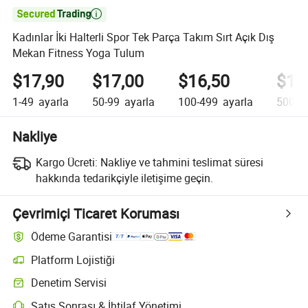

Kadınlar İki Halterli Spor Tek Parça Takım Sırt Açık Dış
Mekan Fitness Yoga Tulum
$17,90
$17,00
$16,50
$16
1-49
ayarla
50-99
ayarla
100-499
ayarla
500-9
Nakliye
Kargo Ücreti:
Nakliye ve tahmini teslimat süresi
hakkında tedarikçiyle iletişime geçin.
Çevrimiçi Ticaret Koruması
Ödeme Garantisi
Platform Lojistiği
Denetim Servisi
Satış Sonrası & İhtilaf Yönetimi