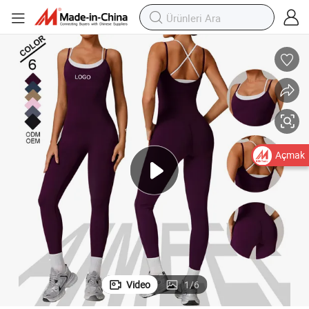
Açmak
Video
1
/
6