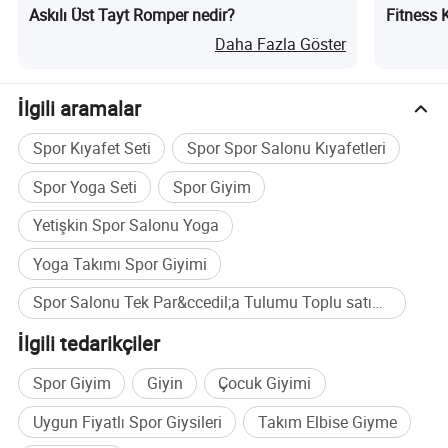
Askılı Üst Tayt Romper nedir?
Fitness K
Kıyafetle
Daha Fazla Göster
İlgili aramalar
Spor Kıyafet Seti
Spor Spor Salonu Kıyafetleri
Spor Yoga Seti
Spor Giyim
Yetişkin Spor Salonu Yoga
Yoga Takımı Spor Giyimi
Spor Salonu Tek Par&ccedil;a Tulumu Toplu satın alma
İlgili tedarikçiler
Spor Giyim
Giyin
Çocuk Giyimi
Uygun Fiyatlı Spor Giysileri
Takım Elbise Giyme