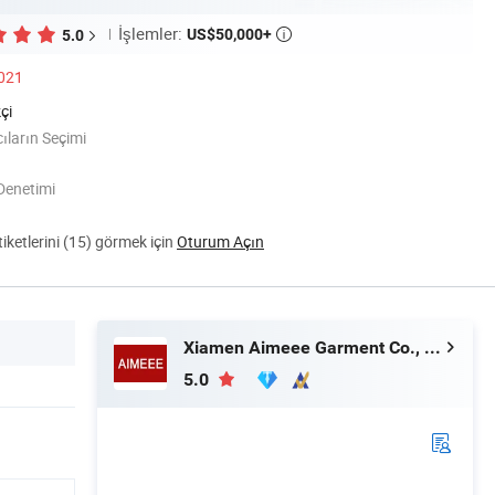
İşlemler:
US$50,000+
5.0

2021
çi
cıların Seçimi
Denetimi
ketlerini (15) görmek için
Oturum Açın
Xiamen Aimeee Garment Co., Ltd.
5.0