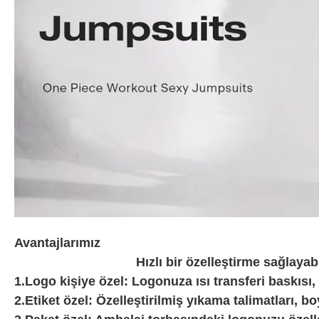
Avantajlarımız
Hızlı bir özelleştirme sağlayab
1.Logo kişiye özel: Logonuza ısı transferi baskısı,
2.Etiket özel: Özelleştirilmiş yıkama talimatları, bo