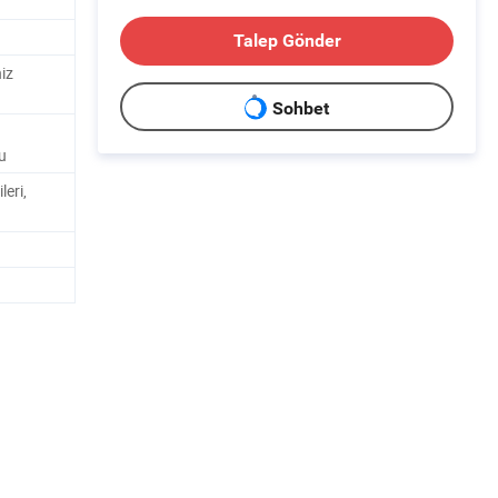
Talep Gönder
niz
Sohbet
u
leri,