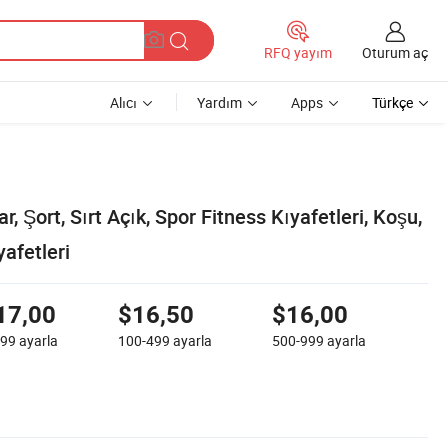
Oturum aç
RFQ yayım
Alıcı
Yardım
Apps
Türkçe
r, Şort, Sırt Açık, Spor Fitness Kıyafetleri, Koşu,
yafetleri
17,00
$16,50
$16,00
-99
ayarla
100-499
ayarla
500-999
ayarla