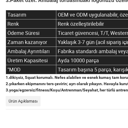
3.Paket özel: Ambalaj torbasındaki logonuzu özelle
Tasarım
OEM ve ODM uygulanabilir, özel
Renk
Renk özelleştirilebilir
Ödeme Süresi
Ticaret güvencesi, T/T, Wester
Zaman kazanıyor
Yaklaşık 3-7 gün (acil sipariş içi
Ambalaj Ayrıntıları
Fabrika standardı ambalaj veya
Üretim Kapasitesi
Ayda 10000 parça
"MOD
Tasarım başına 5 parça, karışı
1.dikişsiz, Squat korumalı. Nefes alabilen ve esnek kumaş tam kor
2.yıkarken ekipmanını ters çevirin; ayrı olarak yıkayın. Havayla k
3.yoga/egzersiz/fitness/Koşu/Antrenman/Seyahat, her türlü antrenm
Ürün Açıklaması