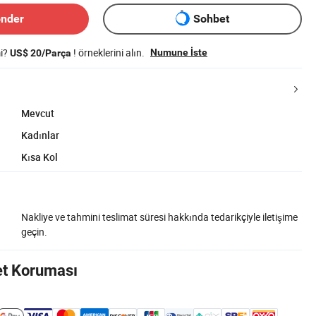
önder
Sohbet
mi?
! örneklerini alın.
Numune İste
US$ 20/Parça
Mevcut
Kadınlar
Kısa Kol
Nakliye ve tahmini teslimat süresi hakkında tedarikçiyle iletişime
geçin.
et Koruması