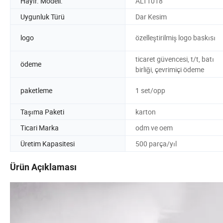
Hayır. Modeli.
ALT1018
Uygunluk Türü
Dar Kesim
logo
özelleştirilmiş logo baskısı
ticaret güvencesi, t/t, batı
ödeme
birliği, çevrimiçi ödeme
paketleme
1 set/opp
Taşıma Paketi
karton
Ticari Marka
odm ve oem
Üretim Kapasitesi
500 parça/yıl
Ürün Açıklaması