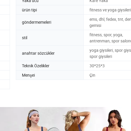
Yaka ucu
Kare Yaka
ürün tipi
fitness ve yoga giysileri
ems, dhl, fedex, tnt, de
göndermemeleri
gemisi
fitness, spor, yoga,
stil
antrenman, spor salon
yoga giysileri, spor giysi
anahtar sözcükler
spor giysileri
Teknik Özelikler
30*25*3
Menşei
Çin