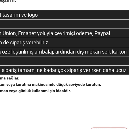
ştirin.
 tasarım ve logo
n Union, Emanet yoluyla çevrimiçi ödeme, Paypal
n de sipariş verebiliriz
 özelleştirilmiş ambalaj, ardından dış mekan sert karton
k sipariş tamam, ne kadar çok sipariş verirsen daha ucuz
uma sağlar.
urutun veya kurutma makinesinde düşük seviyede kurutun.
an veya günlük kullanım için idealdir.