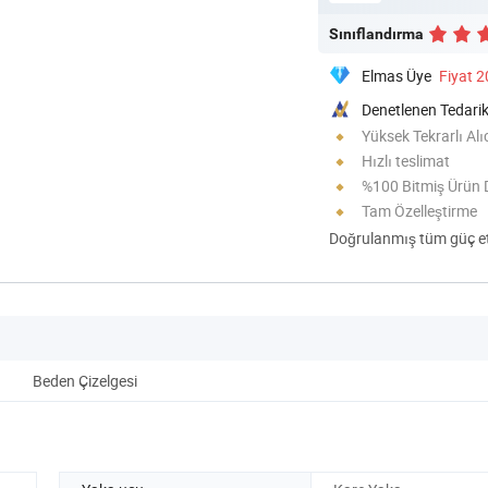
Sınıflandırma
Elmas Üye
Fiyat 
Denetlenen Tedarik
Yüksek Tekrarlı Alı
Hızlı teslimat
%100 Bitmiş Ürün 
Tam Özelleştirme
Doğrulanmış tüm güç eti
Beden Çizelgesi