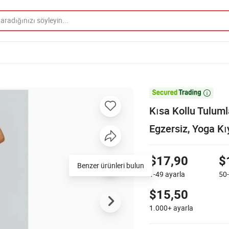

Kısa Kollu Tulumla
Egzersiz, Yoga Kı
$17,90
$
Benzer ürünleri bulun
1-49
ayarla
50
$15,50
1.000+
ayarla