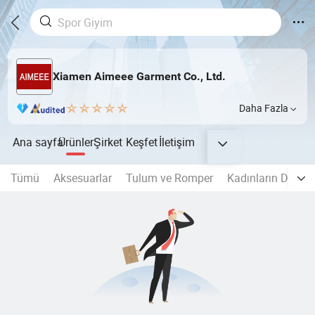
Xiamen Aimeee Garment Co., Ltd.
Daha Fazla
Ana sayfa
Ürünler
Şirket
Keşfet
İletişim
Tümü
Aksesuarlar
Tulum ve Romper
Kadınların Dikişsi