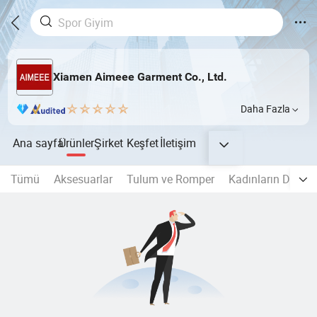
Xiamen Aimeee Garment Co., Ltd.
Daha Fazla
Ana sayfa
Ürünler
Şirket
Keşfet
İletişim
Tümü
Aksesuarlar
Tulum ve Romper
Kadınların Dikişsi