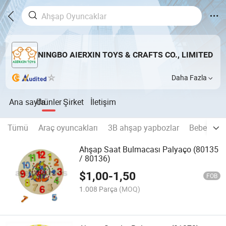
NINGBO AIERXIN TOYS & CRAFTS CO., LIMITED
Daha Fazla
Ana sayfa
Ürünler
Şirket
İletişim
Tümü
Araç oyuncakları
3B ahşap yapbozlar
Bebek oyu
Ahşap Saat Bulmacası Palyaço (80135
/ 80136)
$
1,00
-
1,50
FOB
1.008 Parça
(MOQ)