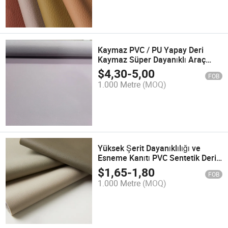
Kaymaz PVC / PU Yapay Deri
Kaymaz Süper Dayanıklı Araç
Zemin Matı
$
4,30
-
5,00
FOB
1.000 Metre
(MOQ)
Yüksek Şerit Dayanıklılığı ve
Esneme Kanıtı PVC Sentetik Deri
Kanepe için
$
1,65
-
1,80
FOB
1.000 Metre
(MOQ)