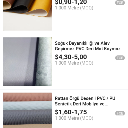
$
0,90
-
1,20
FOB
1.000 Metre
(MOQ)
Soğuk Dayanıklılığı ve Alev
Geçirmez PVC Deri Mat Kaymaz
İç ve Dış Mekan için
$
4,30
-
5,00
FOB
1.000 Metre
(MOQ)
Rattan Örgü Desenli PVC / PU
Sentetik Deri Mobilya ve
Sandalyeler için
$
1,60
-
1,75
FOB
1.000 Metre
(MOQ)