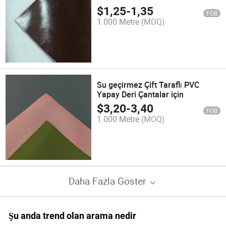
Koltuk Yastığı Deri
$
1,25
-
1,35
FOB
1.000 Metre
(MOQ)
Su geçirmez Çift Taraflı PVC
Yapay Deri Çantalar için
$
3,20
-
3,40
FOB
1.000 Metre
(MOQ)
Daha Fazla Göster
Şu anda trend olan arama nedir