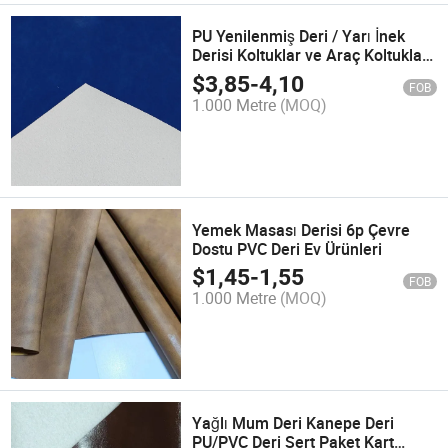
PU Yenilenmiş Deri / Yarı İnek
Derisi Koltuklar ve Araç Koltukları
için
$
3,85
-
4,10
FOB
1.000 Metre
(MOQ)
Yemek Masası Derisi 6p Çevre
Dostu PVC Deri Ev Ürünleri
$
1,45
-
1,55
FOB
1.000 Metre
(MOQ)
Yağlı Mum Deri Kanepe Deri
PU/PVC Deri Sert Paket Kart