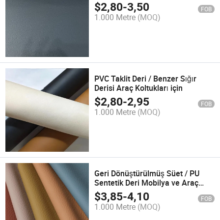
$
2,80
-
3,50
FOB
1.000 Metre
(MOQ)
PVC Taklit Deri / Benzer Sığır
Derisi Araç Koltukları için
$
2,80
-
2,95
FOB
1.000 Metre
(MOQ)
Geri Dönüştürülmüş Süet / PU
Sentetik Deri Mobilya ve Araç
Koltukları için
$
3,85
-
4,10
FOB
1.000 Metre
(MOQ)