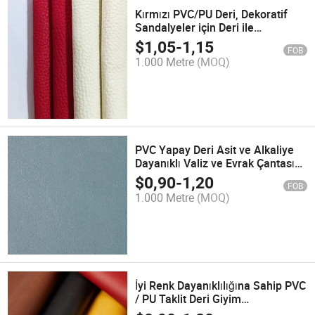
Kırmızı PVC/PU Deri, Dekoratif
Sandalyeler için Deri ile
Birleştirilmiştir
$
1,05
-
1,15
FOB
1.000 Metre
(MOQ)
PVC Yapay Deri Asit ve Alkaliye
Dayanıklı Valiz ve Evrak Çantası
için
$
0,90
-
1,20
FOB
1.000 Metre
(MOQ)
İyi Renk Dayanıklılığına Sahip PVC
/ PU Taklit Deri Giyim
Aksesuarları için