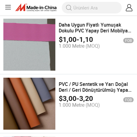
Daha Uygun Fiyatlı Yumuşak
Dokulu PVC Yapay Deri Mobilya
ve Sandalyeler için
$
1,00
-
1,10
FOB
1.000 Metre
(MOQ)
PVC / PU Sentetik ve Yarı Doğal
Deri / Geri Dönüştürülmüş Yapay
Süet Mobilya ve Araç İçin
$
3,00
-
3,20
FOB
1.000 Metre
(MOQ)