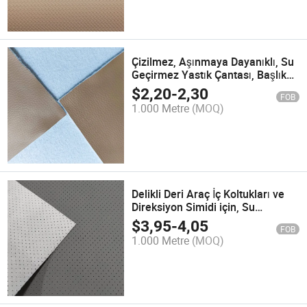
Çizilmez, Aşınmaya Dayanıklı, Su
Geçirmez Yastık Çantası, Başlık
Yumuşak Çantası, PVC/PU Deri
$
2,20
-
2,30
FOB
1.000 Metre
(MOQ)
Delikli Deri Araç İç Koltukları ve
Direksiyon Simidi için, Su
Geçirmez PVC/PU Deri
$
3,95
-
4,05
FOB
1.000 Metre
(MOQ)