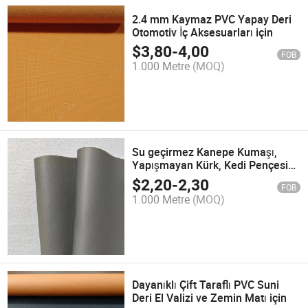
2.4 mm Kaymaz PVC Yapay Deri
Otomotiv İç Aksesuarları için
$
3,80
-
4,00
FOB
1.000 Metre
(MOQ)
Su geçirmez Kanepe Kumaşı,
Yapışmayan Kürk, Kedi Pençesi
Geçirmeyen Yastık Kılıfı, Yastık,
$
2,20
-
2,30
FOB
Yatak Kenarı Yumuşak ve Sert
1.000 Metre
(MOQ)
Çanta Kumaşı, PVC/PU Deri
Dayanıklı Çift Taraflı PVC Suni
Deri El Valizi ve Zemin Matı için