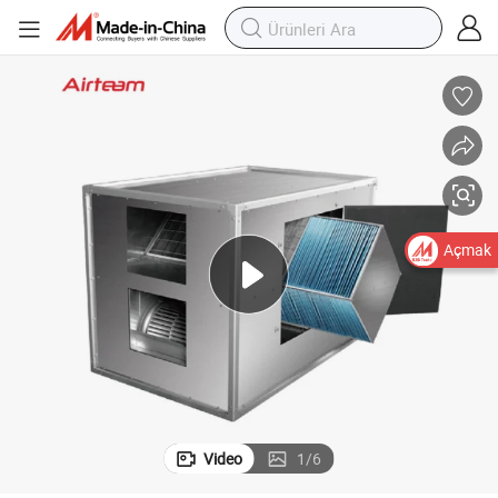
Açmak
Video
1
/
6