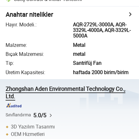
Anahtar nitelikler
Hayır. Modeli.
:
AQR-2729L-3000A, AQR-
3329L-4000A, AQR-3329L-
5000A
Malzeme
:
Metal
Bıçak Malzemesi
:
metal
Tip
:
Santrifüj Fan
Üretim Kapasitesi
:
haftada 2000 birim/birim
Zhongshan Aden Environmental Technology Co.,
Ltd.
5.0/5
Sınıflandırma
3D Yazılım Tasarımı
OEM Hizmetleri