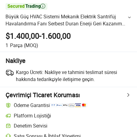

Büyük Güç HVAC Sistemi Mekanik Elektrik Santrifüj
Havalandırma Fanı Serbest Duran Enerji Geri Kazanım
Ventilatörü Hava Değişim Fanı
$1.400,00-1.600,00
1
Parça
(MOQ)
Nakliye
Kargo Ücreti:
Nakliye ve tahmini teslimat süresi
hakkında tedarikçiyle iletişime geçin.
Çevrimiçi Ticaret Koruması
Ödeme Garantisi
Platform Lojistiği
Denetim Servisi
Satış Sonrası & İhtilaf Yönetimi