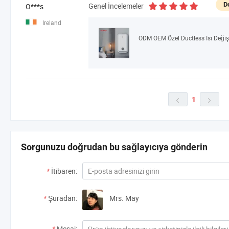
D
Genel İncelemeler
O***s
Ireland
1


Sorgunuzu doğrudan bu sağlayıcıya gönderin
*
İtibaren:
*
Şuradan:
Mrs. May
*
Mesaj: