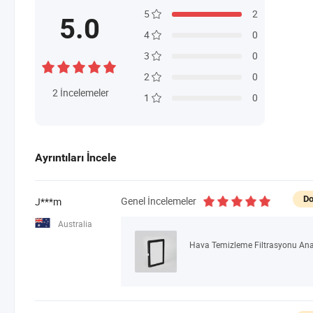
5
2
5.0
4
0
3
0
2
0
2
İncelemeler
1
0
Ayrıntıları İncele
Do
Genel İncelemeler
J***m
Australia
Hava Temizleme Filtrasyonu Ana 