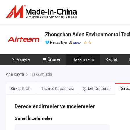
Zhongshan Aden Environmental Tech
Elmas Üye
Ana sayfa
Ürünler
Hakkımızda
Keşfet
Ana sayfa
Hakkımızda
Şirket Profili
Ticaret Kapasitesi
Şirket Gösterisi
Derec
Derecelendirmeler ve İncelemeler
Genel İncelemeler