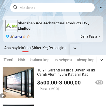
Shenzhen Ace Architectural Products Co.,
Limited
Daha Fazla
Ana sayfa
Ürünler
Şirket
Keşfet
İletişim
Tümü
kibir
katlanır kapı
tv sehpası
ahşap kapı
kap
10 Yıl Garanti Kasırga Dayanıklı İki
Camlı Alüminyum Katlanır Kapı
$
500,00
-
3.000,00
FOB
1 Parça
(MOQ)