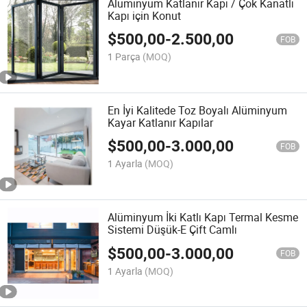
Alüminyum Katlanır Kapı / Çok Kanatlı
Kapı için Konut
$
500,00
-
2.500,00
FOB
1 Parça
(MOQ)
En İyi Kalitede Toz Boyalı Alüminyum
Kayar Katlanır Kapılar
$
500,00
-
3.000,00
FOB
1 Ayarla
(MOQ)
Alüminyum İki Katlı Kapı Termal Kesme
Sistemi Düşük-E Çift Camlı
$
500,00
-
3.000,00
FOB
1 Ayarla
(MOQ)