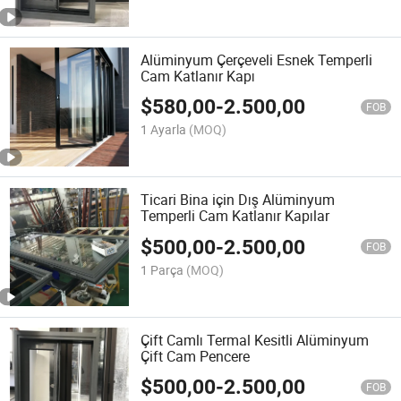
Alüminyum Çerçeveli Esnek Temperli
Cam Katlanır Kapı
$
580,00
-
2.500,00
FOB
1 Ayarla
(MOQ)
Ticari Bina için Dış Alüminyum
Temperli Cam Katlanır Kapılar
$
500,00
-
2.500,00
FOB
1 Parça
(MOQ)
Çift Camlı Termal Kesitli Alüminyum
Çift Cam Pencere
$
500,00
-
2.500,00
FOB