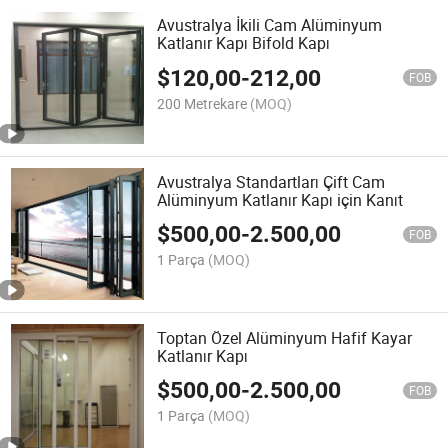
Avustralya İkili Cam Alüminyum
Katlanır Kapı Bifold Kapı
$
120,00
-
212,00
FOB
200 Metrekare
(MOQ)
Avustralya Standartları Çift Cam
Alüminyum Katlanır Kapı için Kanıt
$
500,00
-
2.500,00
FOB
1 Parça
(MOQ)
Toptan Özel Alüminyum Hafif Kayar
Katlanır Kapı
$
500,00
-
2.500,00
FOB
1 Parça
(MOQ)