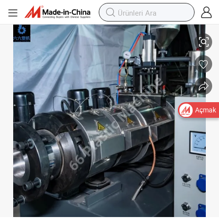
Korozyon Direnci PVC CPVC Boru Ekstrüzyon Kalıplama Makinesi Plastik
Açmak