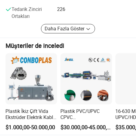
Tedarik Zinciri
226
Ortakları
Daha Fazla Göster
Müşteriler de inceledi
Plastik İkiz Çift Vida
Plastik PVC/UPVC
16-630 
Ekstrüder Elektrik Kablo
CPVC
UPVC/HD
Su Arzı Drenaj
HDPE/PPR/LDPE/PPR/
PP PPR b
$1.000,00-50.000,00
$30.000,00-45.000,00
Kanalizasyon UPVC
Damla Sulama
İkiz ve Te
CPVC PVC Sıhhi Tesisat
Hortumu Kablo
Ekstrüder