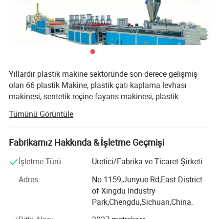
Özelleştirilmiş Servis mevcuttur
Boru Kalınlığı: 3 ~ 27 (mm)
Destek Ana Bilgisayarı
SJZ110 / 220 / SJZ92 / 188 / SJSZ80 / 156 + SJSZ65 / 132
Toplam Güç
70 ~ 1300 KW
80 ~ 8000 kg/sa
Maks. Çıkış
Yıllardır plastik makine sektöründe son derece gelişmiş
İlgili Bileşenler
olan 66 plastik Makine, plastik çatı kaplama levhası
makinesi, sentetik reçine fayans makinesi, plastik
ekstrüzyon levhası makinesi, plastik ekstrüzyon makinesi,
Tümünü Görüntüle
plastik kablo borusu makinesi ve plastik profil makinesi ile
diğer yardımcı donanımlar.
Fabrikamız Hakkında & İşletme Geçmişi
Gelişmiş teknoloji ve deneyimli teknisyenlerle, istikrarlı ve
iyi bir kalite sağlamak için güçlü bir teknik ekibimiz var.
İşletme Türü
Üretici/Fabrika ve Ticaret Şirketi
Dolayısıyla 66 plastik makinenin makineleri ve üretim
Adres
No.1159,Junyue Rd,East District
hatları, hem yerli hem de yurt dışı müşteriler tarafından
of Xingdu Industry
kabul edilir ve yorumlanmaktadır. Şu ana kadar 7 yıllık
Park,Chengdu,Sichuan,China.
sürekli sıfır şikayet kaydı müşterilerimizden aldığımız iyi
bir geri bildirimdir.