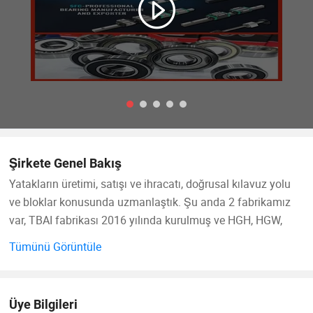
Şirkete Genel Bakış
Yatakların üretimi, satışı ve ihracatı, doğrusal kılavuz yolu
ve bloklar konusunda uzmanlaştık. Şu anda 2 fabrikamız
var, TBAI fabrikası 2016 yılında kurulmuş ve HGH, HGW,
HGL, EGH, EGW, MGN, MGW serisi kare kılavuzlar ve bloklar,
Tümünü Görüntüle
LM, SCS, SBR silindirik kılavuz rayı ve bloklar ve bilya
vidası. Fabrikada dünyanın gelişmiş üretim ekipmanları ve
üretim yönetimi deneyimi, yüksek kaliteli ham maddelerin
Üye Bilgileri
kullanımı, yüksek hassasiyetli, yüksek sertlik, düşük gürültü