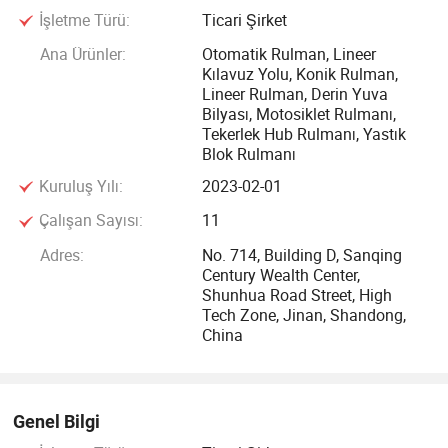
İşletme Türü:
Ticari Şirket
vb. ile doğrusal kılavuz yol ve kaydırma bloklarının üretimi,
HIWIN'in yerini alabilir, TBI, THK, PMI ve diğer uluslararası
Ana Ürünler:
Otomatik Rulman, Lineer
Kılavuz Yolu, Konik Rulman,
tanınmış marka ürünleri.
Lineer Rulman, Derin Yuva
Bilyası, Motosiklet Rulmanı,
SFC fabrikası 2003 yılında kuruldu ve bu fabrikanın temel
Tekerlek Hub Rulmanı, Yastık
olarak orta ve yüksek kaliteli konik makaralı rulmanlar,
Blok Rulmanı
Sarmal rulmanlar, derin oluklu bilyalı rulmanlar, yastık bloğu
Kuruluş Yılı:
2023-02-01
bilyalı rulmanlar, tarım makinesi rulmanları, bilyalı
Çalışan Sayısı:
11
rulmanlar, bağlantı rulmanları ve diğer ürünler üretti. Üretim
Adres:
No. 714, Building D, Sanqing
ve işleme, araştırma ve geliştirme ve gelişmiş üretim
Century Wealth Center,
teknolojisinde yaklaşık 20 yıllık deneyimimiz var. Ürettiğimiz
Shunhua Road Street, High
yataklar dengeli kaliteye, yüksek hıza ve uzun kullanım
Tech Zone, Jinan, Shandong,
ömrüne sahiptir. Tarım makineleri, gıda makineleri,
China
paketleme makineleri, motorlar, motosikletler, otomobiller ve
diğer sektörler.
Genel Bilgi
Ürünlerimiz tüm ülkede satılmaktadır ve Rusya, Meksika,