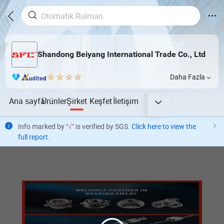
Shandong Beiyang International Trade Co., Ltd
Daha Fazla
Ana sayfa
Ürünler
Şirket
Keşfet
İletişim
Info marked by "
√
" is verified by SGS.
Click here to view the
full report
.