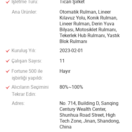
İşletme Türü:
Ticari Şirket
İtalya, Brezilya, Güneydoğu Asya, Hindistan ve Ortadoğu'da
Ana Ürünler:
Otomatik Rulman, Lineer
%60'i kendi markamız olan "TBAI" "SFC" ve %40'i
Kılavuz Yolu, Konik Rulman,
müşterilerimiz tarafından OEM'e yetki verilmiştir. Üretim.
Lineer Rulman, Derin Yuva
Bilyası, Motosiklet Rulmanı,
Tekerlek Hub Rulmanı, Yastık
Şirketimiz, yüksek kalite, yüksek verimlilik, yüksek maliyet
Blok Rulmanı
performansı ve yüksek memnuniyet için müşterilerimizle
Kuruluş Yılı:
2023-02-01
güçlü bir ilişki kurmuştur! Amacımız, sürekli olarak yenilik
yapmak ve dünya çapında rulman alanında en iyi tedarikçi
Çalışan Sayısı:
11
olmaya çalışmaktır.
Fortune 500 ile
Hayır
işbirliği yapıldı:
Alıcıların Seçimini
80%~100%
Tekrar Edin:
Adres:
No. 714, Building D, Sanqing
Century Wealth Center,
Shunhua Road Street, High
Tech Zone, Jinan, Shandong,
China