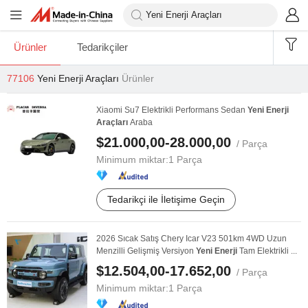
Ürünler
Tedarikçiler
77106
Yeni Enerji Araçları
Ürünler
Xiaomi Su7 Elektrikli Performans Sedan
Yeni
Enerji
Araçları
Araba
$21.000,00-28.000,00
/ Parça
Minimum miktar:
1 Parça
Tedarikçi ile İletişime Geçin
2026 Sıcak Satış Chery Icar V23 501km 4WD Uzun
Menzilli Gelişmiş Versiyon
Yeni
Enerji
Tam Elektrikli ...
$12.504,00-17.652,00
/ Parça
Minimum miktar:
1 Parça