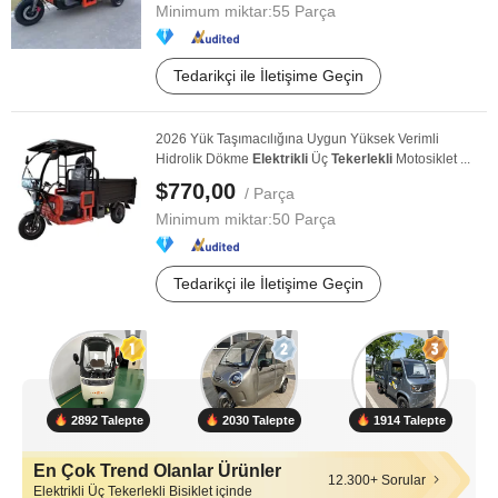
Minimum miktar:
55 Parça
Tedarikçi ile İletişime Geçin
2026 Yük Taşımacılığına Uygun Yüksek Verimli
Hidrolik Dökme
Elektrikli
Üç
Tekerlekli
Motosiklet ...
$770,00
/ Parça
Minimum miktar:
50 Parça
Tedarikçi ile İletişime Geçin
2892 Talepte
2030 Talepte
1914 Talepte
En Çok Trend Olanlar Ürünler
12.300+ Sorular
Elektrikli Üç Tekerlekli Bisiklet içinde