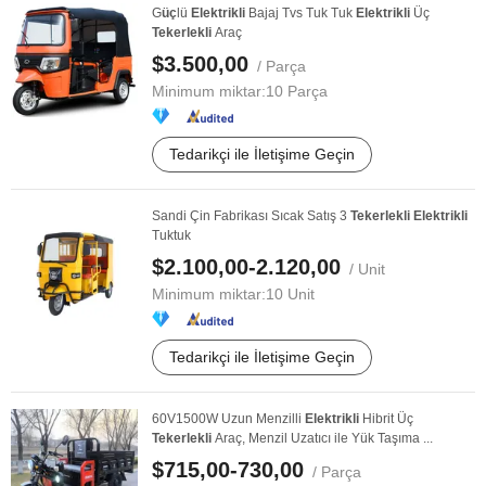
G
üç
lü
Elektrikli
Bajaj Tvs Tuk Tuk
Elektrikli
Üç
Tekerlekli
Araç
$3.500,00
/ Parça
Minimum miktar:
10 Parça
Tedarikçi ile İletişime Geçin
Sandi Çin Fabrikası Sıcak Satış 3
Tekerlekli
Elektrikli
Tuktuk
$2.100,00-2.120,00
/ Unit
Minimum miktar:
10 Unit
Tedarikçi ile İletişime Geçin
60V1500W Uzun Menzilli
Elektrikli
Hibrit Üç
Tekerlekli
Araç, Menzil Uzatıcı ile Yük Taşıma ...
$715,00-730,00
/ Parça