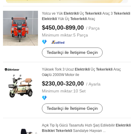
Yolcu ve Yük
Elektrikli
Üç
Tekerlekli
Araç 3
Tekerlekli
Elektrikli
Yük Üç
Tekerlekli
Araç
$450,00-899,00
/ Parça
Minimum miktar:
5 Parça
Tedarikçi ile İletişime Geçin
Yüksek Tork 3 Ucuz
Elektrikli
Üç
Tekerlekli
Araç
G
üç
lü 2000W Motor ile
$230,00-320,00
/ Ayarla
Minimum miktar:
10 Set
Tedarikçi ile İletişime Geçin
Açık Tip İş Gücü Tasarrufu Hızlı Şarj Edilebilir
Elektrikli
Bisiklet
Tekerlekli
Sandalye Hayvan ...