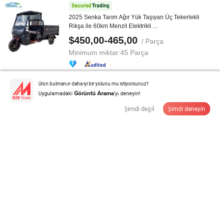
2025 Senka Tarım Ağır Yük Taşıyan Üç Tekerlekli
Rikşa ile 60km Menzil Elektrikli ...
$450,00-465,00
/ Parça
Minimum miktar:
45 Parça
Tedarikçi ile İletişime Geçin
Ürün bulmanın daha iyi bir yolunu mu istiyorsunuz?
Uygulamadaki
'yı deneyin!
Görüntü Arama
Şimdi değil
Şimdi deneyin
2025 Yeni Stil 3 Açık Tekerlekli Yetişkin Elektrikli Üç
Tekerlekli Araç
$280,00-400,00
/ Kutu
Minimum miktar:
10 Kutu
Tedarikçi ile İletişime Geçin