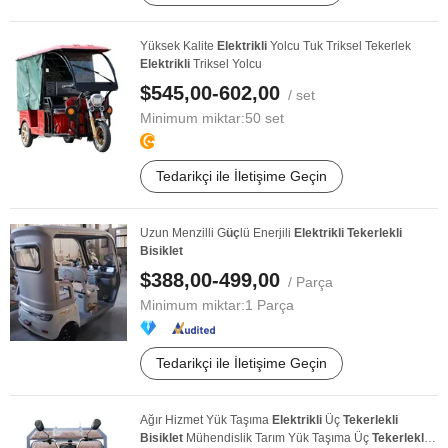
Yüksek Kalite
Elektrikli
Yolcu Tuk Triksel Tekerlek
Elektrikli
Triksel Yolcu
$545,00-602,00
/ set
Minimum miktar:
50 set
Tedarikçi ile İletişime Geçin
Uzun Menzilli G
üç
lü Enerjili
Elektrikli
Tekerlekli
Bisiklet
$388,00-499,00
/ Parça
Minimum miktar:
1 Parça
Tedarikçi ile İletişime Geçin
Ağır Hizmet Yük Taşıma
Elektrikli
Üç
Tekerlekli
Bisiklet
Mühendislik Tarım Yük Taşıma Üç
Tekerlekli