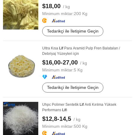
$18,00
/ kg
Minimum miktar:
200 Kg
Tedarikçi ile İletişime Geçin
Ultra Kısa
Lif
Para Aramid Pulp Fren Balataları /
Debriyaj Yüzeyleri için
$16,00-27,00
/ kg
Minimum miktar:
5 Kg
Tedarikçi ile İletişime Geçin
Uhpc Polimer Sentetik
Lif
Anti Kırılma Yüksek
Performans
Lif
i
$12,8-14,5
/ kg
Minimum miktar:
500 Kg