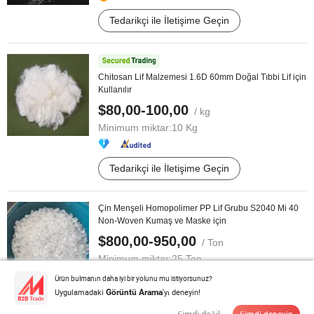
Tedarikçi ile İletişime Geçin
Chitosan Lif Malzemesi 1.6D 60mm Doğal Tıbbi Lif için
Kullanılır
$80,00-100,00
/ kg
Minimum miktar:
10 Kg
Tedarikçi ile İletişime Geçin
Çin Menşeli Homopolimer PP Lif Grubu S2040 Mi 40
Non-Woven Kumaş ve Maske için
$800,00-950,00
/ Ton
Minimum miktar:
25 Ton
Ürün bulmanın daha iyi bir yolunu mu istiyorsunuz?
Uygulamadaki
'yı deneyin!
Görüntü Arama
Tedarikçi ile İletişime Geçin