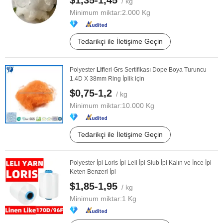
$1,35-1,45
/ kg
Minimum miktar:
2.000 Kg
Tedarikçi ile İletişime Geçin
Polyester
Lif
leri Grs Sertifikası Dope Boya Turuncu
1.4D X 38mm Ring İplik için
$0,75-1,2
/ kg
Minimum miktar:
10.000 Kg
Tedarikçi ile İletişime Geçin
Polyester İpi Loris İpi Leli İpi Slub İpi Kalın ve İnce İpi
Keten Benzeri İpi
$1,85-1,95
/ kg
Minimum miktar:
1 Kg