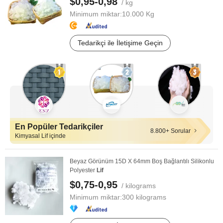
$0,95-0,98
/ kg
Minimum miktar:
10.000 Kg
Tedarikçi ile İletişime Geçin
En Popüler Tedarikçiler
8.800+ Sorular
Kimyasal Lif içinde
Beyaz Görünüm 15D X 64mm Boş Bağlantılı Silikonlu
Polyester
Lif
$0,75-0,95
/ kilograms
Minimum miktar:
300 kilograms