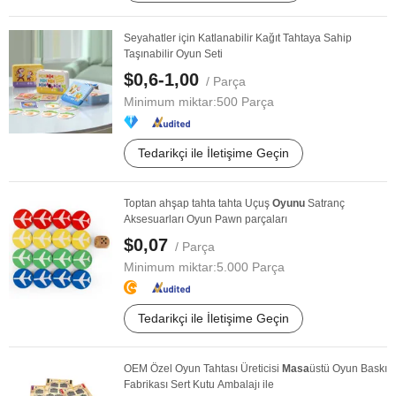
Seyahatler için Katlanabilir Kağıt Tahtaya Sahip
Taşınabilir Oyun Seti
$0,6-1,00
/ Parça
Minimum miktar:
500 Parça
Tedarikçi ile İletişime Geçin
Toptan ahşap tahta tahta Uçuş
Oyunu
Satranç
Aksesuarları Oyun Pawn parçaları
$0,07
/ Parça
Minimum miktar:
5.000 Parça
Tedarikçi ile İletişime Geçin
OEM Özel Oyun Tahtası Üreticisi
Masa
üstü Oyun Baskı
Fabrikası Sert Kutu Ambalajı ile