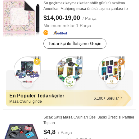
Su geçirmez kaymaz katlanabilir gürültü azaltma
Amerikan Mahjong
masa
örtüsü taşıma çantası ile
$14,00-19,00
/ Parça
Minimum miktar:
1 Parça
Tedarikçi ile İletişime Geçin
En Popüler Tedarikçiler
6.100+ Sorular
Masa Oyunu içinde
Sıcak Satış
Masa
Oyunları Özel Baskı Üreticisi Partiler
Toptan
$4,8
/ Parça