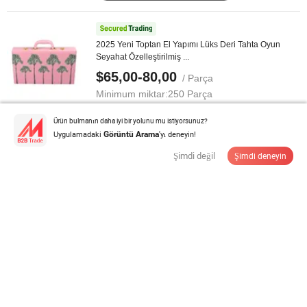
2025 Yeni Toptan El Yapımı Lüks Deri Tahta Oyun
Seyahat Özelleştirilmiş ...
$65,00-80,00
/ Parça
Minimum miktar:
250 Parça
Ürün bulmanın daha iyi bir yolunu mu istiyorsunuz?
Tedarikçi ile İletişime Geçin
Uygulamadaki
'yı deneyin!
Görüntü Arama
Şimdi değil
Şimdi deneyin
Toptan Sıcak Satış Dengeli Astronot Uzay Denge
İstasyonu Soyut Tahta Oyunları ...
$0,48-0,78
/ Parça
Minimum miktar:
1.000 Parça
Tedarikçi ile İletişime Geçin