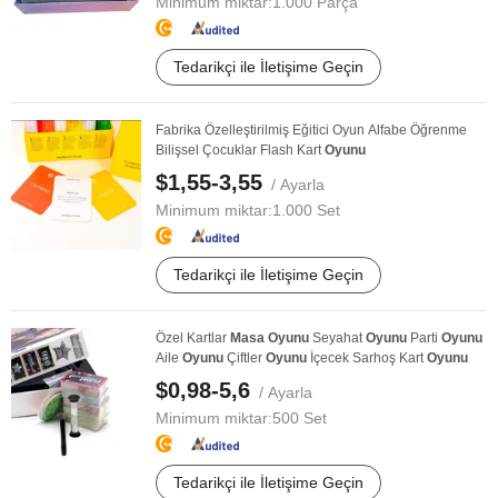
Minimum miktar:
1.000 Parça
Tedarikçi ile İletişime Geçin
Fabrika Özelleştirilmiş Eğitici Oyun Alfabe Öğrenme
Bilişsel Çocuklar Flash Kart
Oyunu
$1,55-3,55
/ Ayarla
Minimum miktar:
1.000 Set
Tedarikçi ile İletişime Geçin
Özel Kartlar
Masa
Oyunu
Seyahat
Oyunu
Parti
Oyunu
Aile
Oyunu
Çiftler
Oyunu
İçecek Sarhoş Kart
Oyunu
$0,98-5,6
/ Ayarla
Minimum miktar:
500 Set
Tedarikçi ile İletişime Geçin