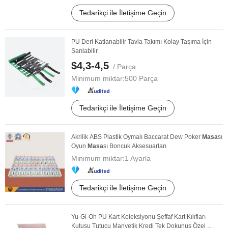
Tedarikçi ile İletişime Geçin
PU Deri Katlanabilir Tavla Takımı Kolay Taşıma İçin
Sarılabilir
$4,3-4,5
/ Parça
Minimum miktar:
500 Parça
Tedarikçi ile İletişime Geçin
Akrilik ABS Plastik Oymalı Baccarat Dew Poker
Masa
sı
Oyun
Masa
sı Boncuk Aksesuarları
Minimum miktar:
1 Ayarla
Tedarikçi ile İletişime Geçin
Yu-Gi-Oh PU Kart Koleksiyonu Şeffaf Kart Kılıfları
Kutusu Tutucu Manyetik Kredi Tek Dokunuş Özel ...