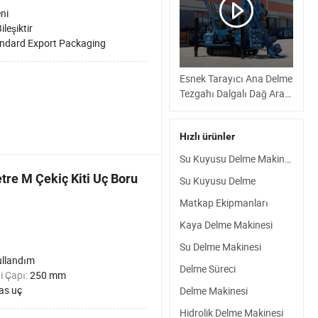
ni
ileşiktir
ndard Export Packaging
Esnek Tarayıcı Ana Delme
Tezgahı Dalgalı Dağ Arazi
Yüzeylerinde
Hızlı ürünler
Su Kuyusu Delme Makinesi
re M Çekiç Kiti Uç Boru
Su Kuyusu Delme
Matkap Ekipmanları
Kaya Delme Makinesi
Su Delme Makinesi
llandım
Delme Süreci
i Çapı:
250 mm
as uç
Delme Makinesi
Hidrolik Delme Makinesi