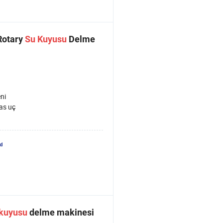
 Rotary
Su
Kuyusu
Delme
ni
as uç
kuyusu
delme makinesi