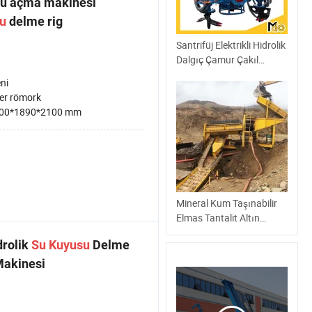
uyu açma makinesi
u
delme rig
Santrifüj Elektrikli Hidrolik
Dalgıç Çamur Çakıl
Dredge Pompası
ni
er römork
00*1890*2100 mm
Mineral Kum Taşınabilir
Elmas Tantalit Altın
Madencilik Yıkama
rolik
Su
Kuyusu
Delme
Makinesi Fiyatı
akinesi