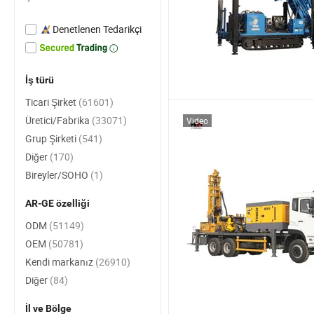
Denetlenen Tedarikçi
İş türü
Ticari Şirket
(61601)
Üretici/Fabrika
(33071)
Video
Grup Şirketi
(541)
Diğer
(170)
Bireyler/SOHO
(1)
AR-GE özelliği
ODM
(51149)
OEM
(50781)
Kendi markanız
(26910)
Diğer
(84)
İl ve Bölge