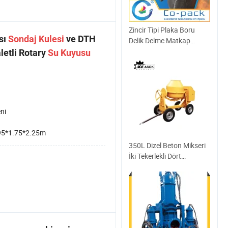
Zincir Tipi Plaka Boru
sı
Sondaj
Kulesi
ve DTH
Delik Delme Matkap
Ekipmanı
letli Rotary
Su
Kuyusu
ni
95*1.75*2.25m
350L Dizel Beton Mikseri
İki Tekerlekli Dört
Tekerlekli İnşaat Sahası
için