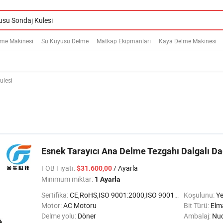
lme Makinesi
Su Kuyusu Delme
Matkap Ekipmanları
Kaya Delme Makinesi
ulesi
Esnek Tarayıcı Ana Delme Tezgahı Dalgalı Da
FOB Fiyatı
:
/ Ayarla
$31.600,00
Minimum miktar:
1 Ayarla
Sertifika:
CE,RoHS,ISO 9001:2000,ISO 9001:2008
Koşulunu:
Ye
Motor:
AC Motoru
Bit Türü:
Elm
Delme yolu:
Döner
Ambalaj:
Nude 