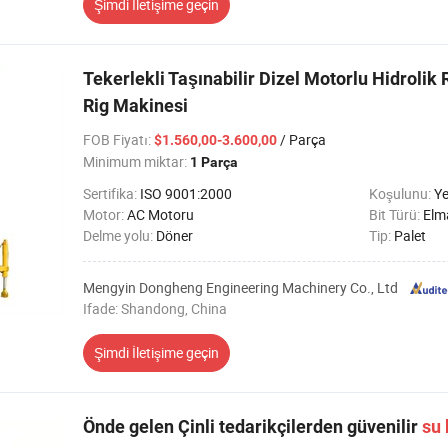
Şimdi İletişime geçin
Tekerlekli Taşınabilir Dizel Motorlu Hidrolik
Rig Makinesi
FOB Fiyatı
:
/ Parça
$1.560,00-3.600,00
Minimum miktar:
1 Parça
Sertifika:
ISO 9001:2000
Koşulunu:
Ye
Motor:
AC Motoru
Bit Türü:
Elm
Delme yolu:
Döner
Tip:
Palet
Mengyin Dongheng Engineering Machinery Co., Ltd
Ifade: Shandong, China
Şimdi İletişime geçin
Önde gelen Çinli tedarikçilerden güvenilir
su