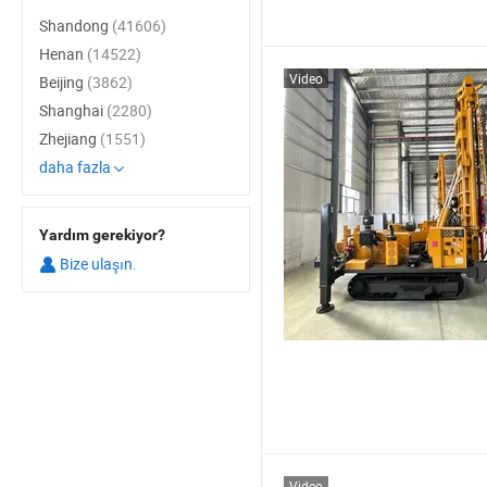
Shandong
(41606)
Henan
(14522)
Video
Beijing
(3862)
Shanghai
(2280)
Zhejiang
(1551)
daha fazla
Yardım gerekiyor?
Bize ulaşın.
Video