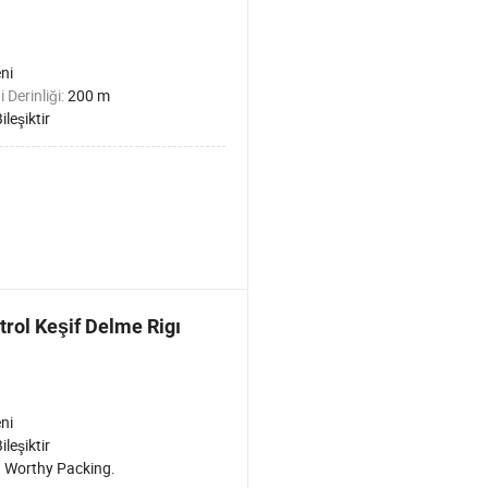
ni
 Derinliği:
200 m
ileşiktir
trol Keşif Delme Rigı
ni
ileşiktir
 Worthy Packing.