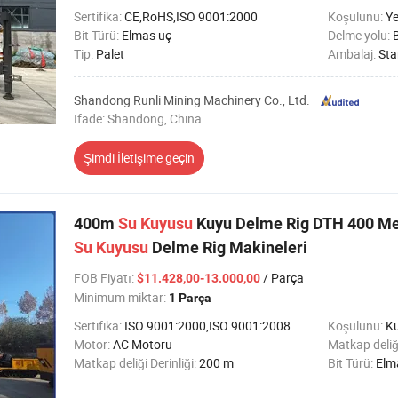
Sertifika:
CE,RoHS,ISO 9001:2000
Koşulunu:
Ye
Bit Türü:
Elmas uç
Delme yolu:
B
Tip:
Palet
Ambalaj:
Sta
Shandong Runli Mining Machinery Co., Ltd.
Ifade: Shandong, China
Şimdi İletişime geçin
400m
Su
Kuyusu
Kuyu Delme Rig DTH 400 Met
Su
Kuyusu
Delme Rig Makineleri
FOB Fiyatı
:
/ Parça
$11.428,00-13.000,00
Minimum miktar:
1 Parça
Sertifika:
ISO 9001:2000,ISO 9001:2008
Koşulunu:
Ku
Motor:
AC Motoru
Matkap deliğ
Matkap deliği Derinliği:
200 m
Bit Türü:
Elm