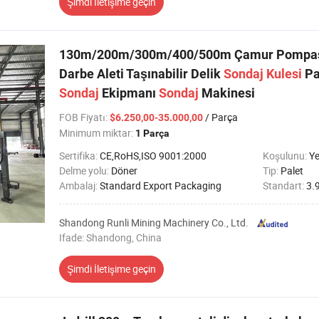
Şimdi İletişime geçin
130m/200m/300m/400/500m Çamur Pompa
Darbe Aleti Taşınabilir Delik
Sondaj
Kulesi
Pa
Sondaj
Ekipmanı
Sondaj
Makinesi
FOB Fiyatı
:
/ Parça
$6.250,00-35.000,00
Minimum miktar:
1 Parça
Sertifika:
CE,RoHS,ISO 9001:2000
Koşulunu:
Ye
Delme yolu:
Döner
Tip:
Palet
Ambalaj:
Standard Export Packaging
Standart:
3.
Shandong Runli Mining Machinery Co., Ltd.
Ifade: Shandong, China
Şimdi İletişime geçin