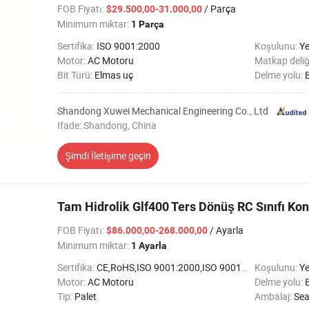
FOB Fiyatı
:
/ Parça
$29.500,00-31.000,00
Minimum miktar:
1 Parça
Sertifika:
ISO 9001:2000
Koşulunu:
Ye
Motor:
AC Motoru
Matkap deliği
Bit Türü:
Elmas uç
Delme yolu:
B
Shandong Xuwei Mechanical Engineering Co., Ltd
Ifade: Shandong, China
Şimdi İletişime geçin
Tam Hidrolik Glf400 Ters Dönüş RC Sınıfı Kon
FOB Fiyatı
:
/ Ayarla
$86.000,00-268.000,00
Minimum miktar:
1 Ayarla
Sertifika:
CE,RoHS,ISO 9001:2000,ISO 9001:2008
Koşulunu:
Ye
Motor:
AC Motoru
Delme yolu:
B
Tip:
Palet
Ambalaj:
Sea