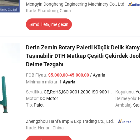
Mengyin Dongheng Engineering Machinery Co., Ltd
Ifade: Shandong, China
Şimdi İletişime geçin
Derin Zemin Rotary Paletli Küçük Delik Kamy
Taşınabilir DTH Matkap Çeşitli Çekirdek Jeol
Delme Tezgahı
FOB Fiyatı
:
/ Ayarla
$5.000,00-45.000,00
Minimum miktar:
1 Ayarla
Sertifika:
CE,RoHS,ISO 9001:2000,ISO 9001:2008
Koşulunu:
Ye
Motor:
DC Motor
Delme yolu:
Tip:
Palet
Ambalaj:
Sta
Zhengzhou Hanfa Imp & Exp Trading Co., Ltd.
Ifade: Henan, China