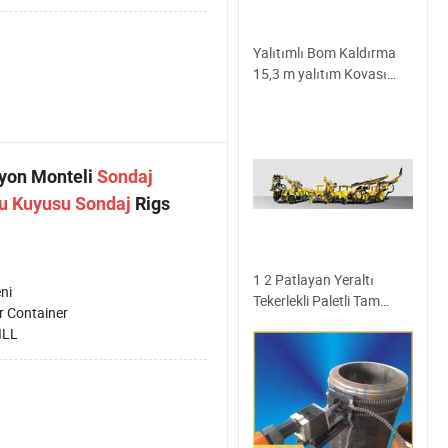
Yalıtımlı Bom Kaldırma
15,3 m yalıtım Kovası
Maxus kamyon anten
çalışması Araç Platformu
myon Monteli
Sondaj
u
Kuyusu
Sondaj
Rigs
1 2 Patlayan Yeraltı
ni
Tekerlekli Paletli Tam
r Container
Hidrolik Çok Fonksiyonlu
ILL
Delici Yüzey Delme Kaya
Ankraj Tünel Delici Delme
Makinesi Telekopik Tünel
Geliştirme Jumbo