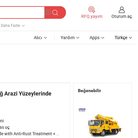
Oturum aç
RFQ yayım
Daha Fazla
Alıcı
Yardım
Apps
Türkçe
Beğenebilir
ğ Arazi Yüzeylerinde
ni
as uç
with Anti-Rust Treatment + Steel Frame Reinfo