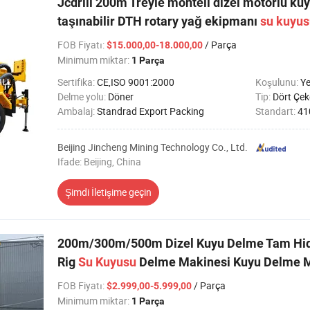
Jcdrill 200m Treyle monteli dizel motorlu k
taşınabilir DTH rotary yağ ekipmanı
su
kuyus
FOB Fiyatı
:
/ Parça
$15.000,00-18.000,00
Minimum miktar:
1 Parça
Sertifika:
CE,ISO 9001:2000
Koşulunu:
Ye
Delme yolu:
Döner
Tip:
Dört Çek
Ambalaj:
Standrad Export Packing
Standart:
41
Beijing Jincheng Mining Technology Co., Ltd.
Ifade: Beijing, China
Şimdi İletişime geçin
200m/300m/500m Dizel Kuyu Delme Tam Hid
Rig
Su
Kuyusu
Delme Makinesi Kuyu Delme M
FOB Fiyatı
:
/ Parça
$2.999,00-5.999,00
Minimum miktar:
1 Parça