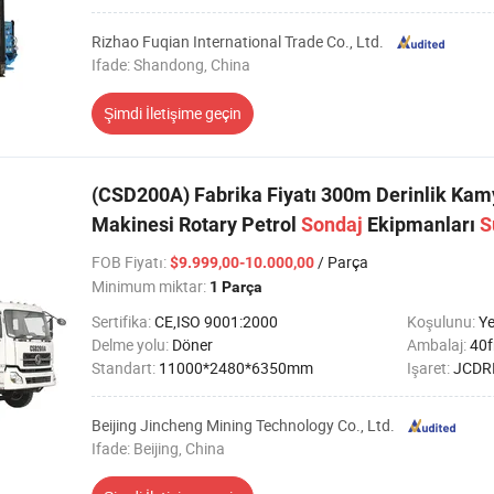
Rizhao Fuqian International Trade Co., Ltd.
Ifade: Shandong, China
Şimdi İletişime geçin
(CSD200A) Fabrika Fiyatı 300m Derinlik Ka
Makinesi Rotary Petrol
Sondaj
Ekipmanları
S
FOB Fiyatı
:
/ Parça
$9.999,00-10.000,00
Minimum miktar:
1 Parça
Sertifika:
CE,ISO 9001:2000
Koşulunu:
Ye
Delme yolu:
Döner
Ambalaj:
40f
Standart:
11000*2480*6350mm
Işaret:
JCDR
Beijing Jincheng Mining Technology Co., Ltd.
Ifade: Beijing, China