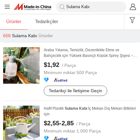
Ürünler
Tedarikçiler
658
Sulama Kabı
Ürünler
Araba Yıkama, Temizlik, Dezenfekte Etme ve
Bahçecilik için Yüksek Basınçlı Köpük Sprey Şişesi –
Uzun ...
$1,92
/ Parça
Minimum miktar:
500 Parça
Tedarikçi ile İletişime Geçin
Hafif Plastik
Sulama
Kabı
İç Mekan Dış Mekan Bitkileri
için
$2,55-2,85
/ Parça
Minimum miktar:
1.000 Parça