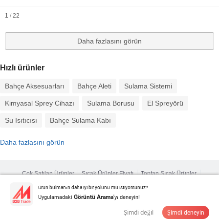
1
/
22
Daha fazlasını görün
Hızlı ürünler
Bahçe Aksesuarları
Bahçe Aleti
Sulama Sistemi
Kimyasal Sprey Cihazı
Sulama Borusu
El Spreyörü
Su Isıtıcısı
Bahçe Sulama Kabı
Daha fazlasını görün
Çok Satılan Ürünler
Sıcak Ürünler Fiyatı
Toptan Sıcak Ürünler
Yıldız alıcı
PC Sitesi
Analizler
Ürün bulmanın daha iyi bir yolunu mu istiyorsunuz?
Zarf
Kullanıcı Sözleşmesi
Gizlilik Politikası
İletişim
Uygulamadaki
'yı deneyin!
Görüntü Arama
Copyright © 2026 Focus Technology Co., Ltd. All Rights Reserved
Şimdi değil
Şimdi deneyin