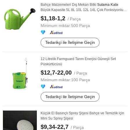
Bahçe Malzemeleri Dış Mekan Bitki
Sulama
Kabı
Büyük Kapasite 5L 8L 10L 12L 14L Çok Fonksiyonlu
Bahçe ...
$1,18-1,2
/ Parça
Minimum miktar:
500 Parça
Tedarikçi ile İletişime Geçin
12 Litrelik Farmguard Tarım Enerjisi Güneşli Sırt
Püskürtücüsü
$12,7-22,00
/ Parça
Minimum miktar:
100 Parça
Tedarikçi ile İletişime Geçin
Küçük El Basınçlı Sprey Şişesi Bahçe ve Temizlik için
Mini Su Sprey Şişesi
$9,34-22,7
/ Parça