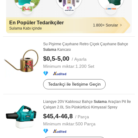
En Popüler Tedarikçiler
1.800+ Sorular
Sulama Kabı içinde
Su Pişirme Çayıhane Retro Çiçek Çayıhane Bahçe
Sulama
Kancası
$0,5-5,00
/ Ayarla
Minimum miktar:
1.200 Set
Tedarikçi ile İletişime Geçin
Liangye 20V Kablosuz Bahçe
Sulama
Araçları Pil İle
Çalışan 2.0L Sis Püskürtücü Kimyasal Sprey
$45,4-46,8
/ Parça
Minimum miktar:
500 Parça