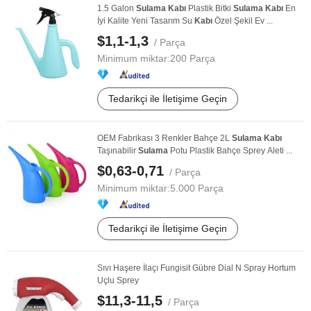
1.5 Galon
Sulama
Kabı
Plastik Bitki
Sulama
Kabı
En
İyi Kalite Yeni Tasarım Su
Kabı
Özel Şekil Ev ...
$1,1-1,3
/ Parça
Minimum miktar:
200 Parça
Tedarikçi ile İletişime Geçin
OEM Fabrikası 3 Renkler Bahçe 2L
Sulama
Kabı
Taşınabilir
Sulama
Potu Plastik Bahçe Sprey Aleti ...
$0,63-0,71
/ Parça
Minimum miktar:
5.000 Parça
Tedarikçi ile İletişime Geçin
Sıvı Haşere İlaçı Fungisit Gübre Dial N Spray Hortum
Uçlu Sprey
$11,3-11,5
/ Parça