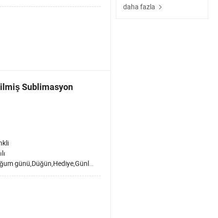
daha fazla
rilmiş Sublimasyon
kli
ılı
günü,Düğün,Hediye,Günlük kullanım,Promosyon,Sağlık Hizmetleri