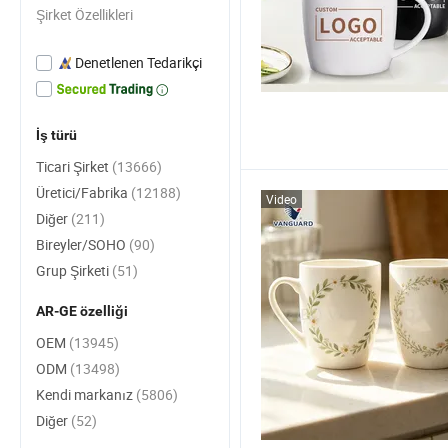
Şirket Özellikleri
Denetlenen Tedarikçi
İş türü
Ticari Şirket
(13666)
Üretici/Fabrika
(12188)
Video
Diğer
(211)
Bireyler/SOHO
(90)
Grup Şirketi
(51)
AR-GE özelliği
OEM
(13945)
ODM
(13498)
Kendi markanız
(5806)
Diğer
(52)