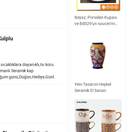
Beyaz, Porselen Kupası
ve Bd029'un souceri'ni
güçlendirir
Kulplu
ıcaklıklara dayanıklı,Isı koruması
tmanlı Seramik kap
um günü,Düğün,Hediye,Günlük kullanım
Yeni Tasarım Heykel
Seramik El Sanatı