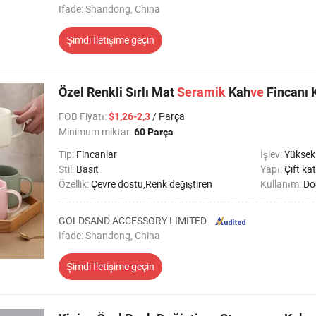
Ifade: Shandong, China
Şimdi İletişime geçin
Özel Renkli Sırlı Mat
Seramik
Kah
ve
Fincanı 
FOB Fiyatı
:
/ Parça
$1,26-2,3
Minimum miktar:
60 Parça
Tip:
Fincanlar
İşlev:
Yüksek s
Stil:
Basit
Yapı:
Çift ka
Özellik:
Çevre dostu,Renk değiştiren
Kullanım:
Doğ
GOLDSAND ACCESSORY LIMITED
Ifade: Shandong, China
Şimdi İletişime geçin