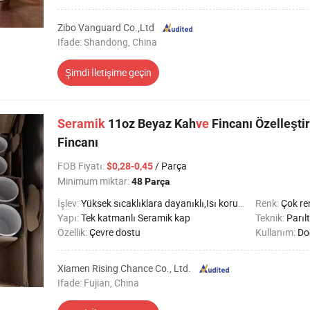
Zibo Vanguard Co.,Ltd
Ifade: Shandong, China
Şimdi İletişime geçin
Seramik
11oz Beyaz Kah
ve
Fincanı Özelleşti
Fincanı
FOB Fiyatı
:
/ Parça
$0,28-0,45
Minimum miktar:
48 Parça
İşlev:
Yüksek sıcaklıklara dayanıklı,Isı koruması,Sağlık Hizmetleri
Renk:
Çok ren
Yapı:
Tek katmanlı Seramik kap
Teknik:
Parılt
Özellik:
Çevre dostu
Kullanım:
Doğum 
Xiamen Rising Chance Co., Ltd.
Ifade: Fujian, China