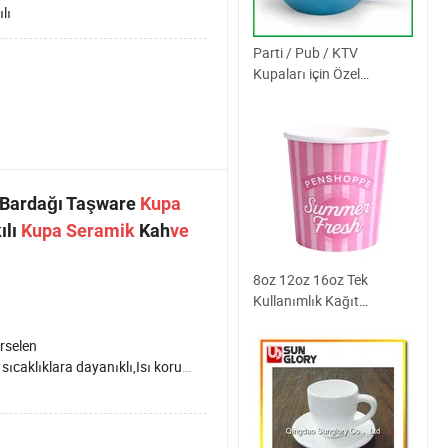
ılı
Parti / Pub / KTV
Kupaları için Özel
Promosyon Hediyesi
 Bardağı Taşware
Kupa
ılı
Kupa
Seramik
Kah
ve
8oz 12oz 16oz Tek
Kullanımlık Kağıt
Sıcak/Soğuk İçecek
Bardakları Espresso
rselen
Bardakları
klıklara dayanıklı,Isı koruması,Sağlık Hizmetleri