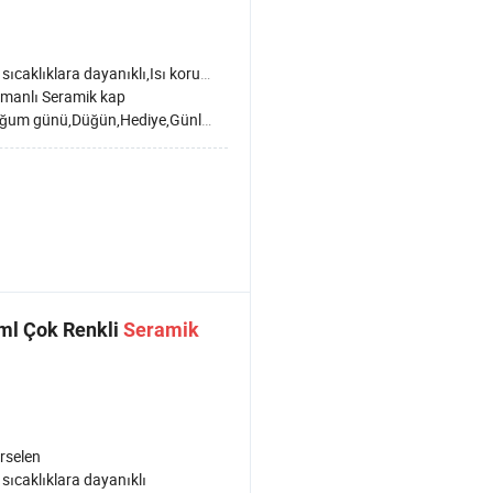
ıcaklıklara dayanıklı,Isı koruması
tmanlı Seramik kap
um günü,Düğün,Hediye,Günlük kullanım
ml Çok Renkli
Seramik
rselen
sıcaklıklara dayanıklı