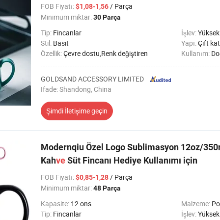
FOB Fiyatı
:
/ Parça
$1,08-1,56
Minimum miktar:
30 Parça
Tip:
Fincanlar
İşlev:
Yüksek s
Stil:
Basit
Yapı:
Çift ka
Özellik:
Çevre dostu,Renk değiştiren
Kullanım:
Doğ
GOLDSAND ACCESSORY LIMITED
Ifade: Shandong, China
Şimdi İletişime geçin
Modernqiu Özel Logo Sublimasyon 12oz/350
Kah
ve
Süt Fincanı Hediye Kullanımı için
FOB Fiyatı
:
/ Parça
$0,85-1,28
Minimum miktar:
48 Parça
Kapasite:
12 ons
Malzeme:
Po
Tip:
Fincanlar
İşlev:
Yüksek 