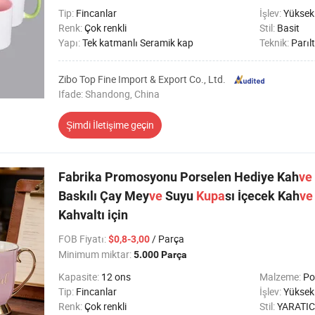
Tip:
Fincanlar
İşlev:
Yüksek 
Renk:
Çok renkli
Stil:
Basit
Yapı:
Tek katmanlı Seramik kap
Teknik:
Parılt
Zibo Top Fine Import & Export Co., Ltd.
Ifade: Shandong, China
Şimdi İletişime geçin
Fabrika Promosyonu Porselen Hediye Kah
ve
Baskılı Çay Mey
ve
Suyu
Kupa
sı İçecek Kah
ve
Kahvaltı için
FOB Fiyatı
:
/ Parça
$0,8-3,00
Minimum miktar:
5.000 Parça
Kapasite:
12 ons
Malzeme:
Po
Tip:
Fincanlar
İşlev:
Yüksek sıca
Renk:
Çok renkli
Stil:
YARATIC