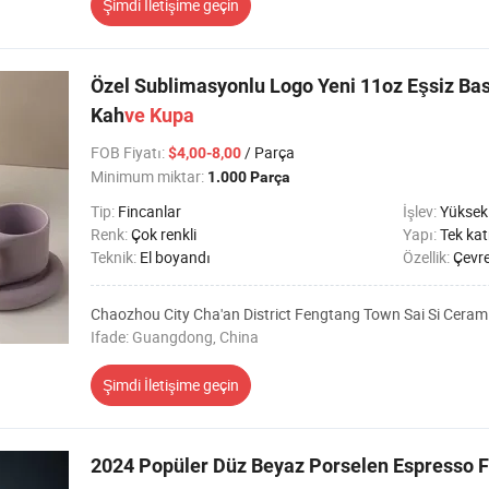
Şimdi İletişime geçin
Özel Sublimasyonlu Logo Yeni 11oz Eşsiz Bas
Kah
ve
Kupa
FOB Fiyatı
:
/ Parça
$4,00-8,00
Minimum miktar:
1.000 Parça
Tip:
Fincanlar
İşlev:
Yüksek 
Renk:
Çok renkli
Yapı:
Tek ka
Teknik:
El boyandı
Özellik:
Çevre
Chaozhou City Cha'an District Fengtang Town Sai Si Ceram
Ifade: Guangdong, China
Şimdi İletişime geçin
2024 Popüler Düz Beyaz Porselen Espresso F