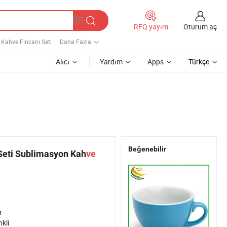
Oturum aç
RFQ yayım
Kahve Fincanı Seti
Daha Fazla
Alıcı
Yardım
Apps
Türkçe
Beğenebilir
Seti Sublimasyon Kah
ve
r
kli