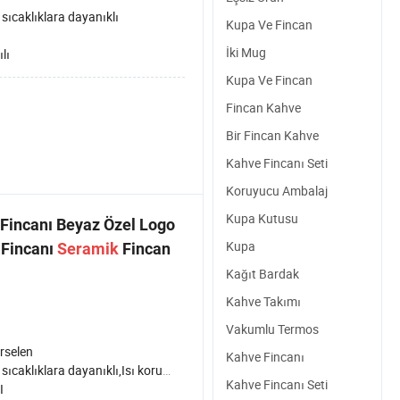
sıcaklıklara dayanıklı
Kupa Ve Fincan
İki Mug
ılı
Kupa Ve Fincan
Fincan Kahve
Bir Fincan Kahve
Kahve Fincanı Seti
Koruyucu Ambalaj
Kupa Kutusu
Fincanı Beyaz Özel Logo
Kupa
Fincanı
Seramik
Fincan
Kağıt Bardak
Kahve Takımı
Vakumlu Termos
rselen
Kahve Fincanı
klıklara dayanıklı,Isı koruması,Sağlık Hizmetleri
Kahve Fincanı Seti
I