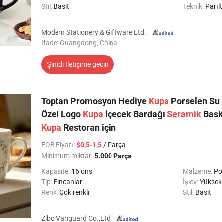
Stil:
Basit
Teknik:
Parılt
Modern Stationery & Giftware Ltd.
Ifade: Guangdong, China
Şimdi İletişime geçin
Toptan Promosyon Hediye
Kupa
Porselen Su
Özel Logo
Kupa
İçecek Bardağı
Seramik
Bask
Kupa
Restoran için
FOB Fiyatı
:
/ Parça
$0,5-1,5
Minimum miktar:
5.000 Parça
Kapasite:
16 ons
Malzeme:
Po
Tip:
Fincanlar
İşlev:
Yüksek sıca
Renk:
Çok renkli
Stil:
Basit
Zibo Vanguard Co.,Ltd