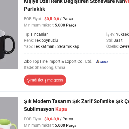
Kişiye Özel Renk Değiştiren Stoneware Kah
v
Parlaklık
FOB Fiyatı
:
/ Parça
$0,5-0,6
Minimum miktar:
5.000 Parça
Tip:
Fincanlar
İşlev:
Yüksek 
Renk:
Tek boynuzlu
Stil:
Basit
Yapı:
Tek katmanlı Seramik kap
Özellik:
Çevre
Zibo Top Fine Import & Export Co., Ltd.
Ifade: Shandong, China
Şimdi İletişime geçin
Şık Modern Tasarım Şık Zarif Sofistike Şık Ç
Sublimasyon
Kupa
FOB Fiyatı
:
/ Parça
$0,6-0,8
Minimum miktar:
5.000 Parça