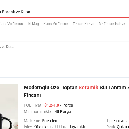
Kupa Ve Fincan
İki Mug
Kupa Ve Fincan
Fincan Kahve
Bir Fincan Kahve
k ve Kupa
Modernqiu Özel Toptan
Seramik
Süt Tanıtım 
Fincanı
FOB Fiyatı
:
/ Parça
$1,2-1,8
Minimum miktar:
48 Parça
Malzeme:
Porselen
Tip:
Fincanla
İşlev:
Yüksek sıcaklıklara dayanıklı
Renk:
Çok ren