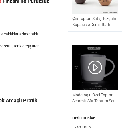
e
Fincanı ile Pürüzsüz
Çin Toptan Satış Tezgahı
Kupası ve Demir Raflı
Tezgahlı Kupa Ve Toptan
sıcaklıklara dayanıklı
Satış için Renkli Gıca
 dostu,Renk değiştiren
Modernqiu Özel Toptan
ok Amaçlı Pratik
Seramik Süt Tanıtım Seti
Sublimasyon Kahve
Fincanı
Hızlı ürünler
Eşsiz Ürün