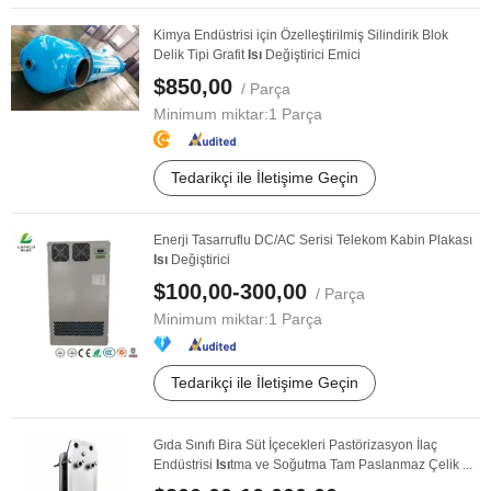
Kimya Endüstrisi için Özelleştirilmiş Silindirik Blok
Delik Tipi Grafit
Isı
Değiştirici Emici
$850,00
/ Parça
Minimum miktar:
1 Parça
Tedarikçi ile İletişime Geçin
Enerji Tasarruflu DC/AC Serisi Telekom Kabin Plakası
Isı
Değiştirici
$100,00-300,00
/ Parça
Minimum miktar:
1 Parça
Tedarikçi ile İletişime Geçin
Gıda Sınıfı Bira Süt İçecekleri Pastörizasyon İlaç
Endüstrisi
Isı
tma ve Soğutma Tam Paslanmaz Çelik ...