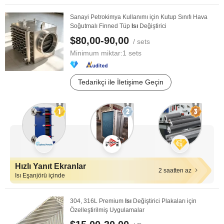
Sanayi Petrokimya Kullanımı için Kutup Sınıfı Hava
Soğutmalı Finned Tüp
Isı
Değiştirici
$80,00-90,00
/ sets
Minimum miktar:
1 sets
Tedarikçi ile İletişime Geçin
Hızlı Yanıt Ekranlar
2 saatten az
Isı Eşanjörü içinde
304, 316L Premium
Isı
Değiştirici Plakaları için
Özelleştirilmiş Uygulamalar