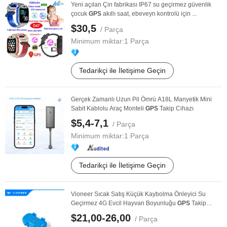
Yeni açılan Çin fabrikası IP67 su geçirmez güvenlik
çocuk
GPS
akıllı saat, ebeveyn kontrolü için ...
$30,5
/ Parça
Minimum miktar:
1 Parça
Tedarikçi ile İletişime Geçin
Gerçek Zamanlı Uzun Pil Ömrü A18L Manyetik Mini
Sabit Kablolu Araç Monteli
GPS
Takip Cihazı
$5,4-7,1
/ Parça
Minimum miktar:
1 Parça
Tedarikçi ile İletişime Geçin
Vioneer Sıcak Satış Küçük Kaybolma Önleyici Su
Geçirmez 4G Evcil Hayvan Boyunluğu
GPS
Takip
Cihazı ...
$21,00-26,00
/ Parça