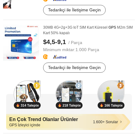
Tedarikçi ile İletişime Geçin
30MB 4G+2g+3G IoT SIM Kart Küresel
GPS
M2m SIM
Kart 50% kapalı
$4,5-9,1
/ Parça
Minimum miktar:
1.000 Parça
Tedarikçi ile İletişime Geçin
314 Talepte
218 Talepte
166 Talepte
En Çok Trend Olanlar Ürünler
1.600+ Sorular
GPS İzleyici içinde