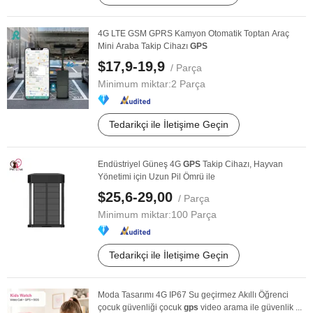
4G LTE GSM GPRS Kamyon Otomatik Toptan Araç
Mini Araba Takip Cihazı
GPS
$17,9-19,9
/ Parça
Minimum miktar:
2 Parça
Tedarikçi ile İletişime Geçin
Endüstriyel Güneş 4G
GPS
Takip Cihazı, Hayvan
Yönetimi için Uzun Pil Ömrü ile
$25,6-29,00
/ Parça
Minimum miktar:
100 Parça
Tedarikçi ile İletişime Geçin
Moda Tasarımı 4G IP67 Su geçirmez Akıllı Öğrenci
çocuk güvenliği çocuk
gps
video arama ile güvenlik ...