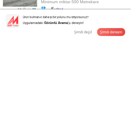
Minimum miktar:
500 Metrekare
Ürün bulmanın daha iyi bir yolunu mu istiyorsunuz?
Tedarikçi ile İletişime Geçin
Uygulamadaki
'yı deneyin!
Görüntü Arama
Şimdi değil
Şimdi deneyin
Su geçirmez Kolay Kurulum WPC Decking Masif
Ahşap Zemin
$1,95-2,28
/ Metre
Minimum miktar:
500 Metre
Tedarikçi ile İletişime Geçin
Dış mekanda kullanım için UV ışınlarına dayanıklı
WPC Döşeleme Tutucu
$14,5
/ Metre kare
Minimum miktar:
100 Metrekare