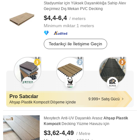
Stadyumlar için Yüksek Dayanıklılığa Sahip Alev
Geçirmez Dış Mekan PVC Decking
$4,4-6,4
/ meters
Minimum miktar:
1 meters
Tedarikçi ile İletişime Geçin
Pro Satıcılar
9.999+ Satış Gücü
Ahşap Plastik Kompozit Döşeme içinde
Mexytech Anti-UV Dayanıklı Arasız
Ahşap
Plastik
Kompozit
Decking Yüzme Havuzu için
$3,62-4,49
/ Metre