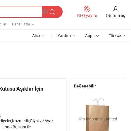
Oturum aç
RFQ yayım
ıları
Daha Fazla
Alıcı
Yardım
Apps
Türkçe
Beğenebilir
Kutusu Aşıklar İçin
g
iyeler,Kozmetik,Giysi ve Ayakkabılar
ı:
Logo Baskısı ile