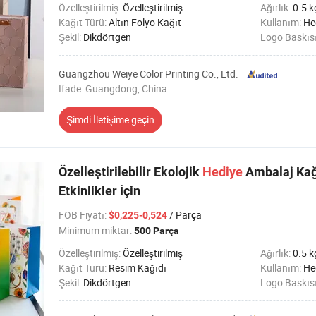
Özelleştirilmiş:
Özelleştirilmiş
Ağırlık:
0.5 k
Kağıt Türü:
Altın Folyo Kağıt
Kullanım:
Hediyeler,
Şekil:
Dikdörtgen
Logo Baskıs
Guangzhou Weiye Color Printing Co., Ltd.
Ifade: Guangdong, China
Şimdi İletişime geçin
Özelleştirilebilir Ekolojik
Hediye
Ambalaj Kağ
Etkinlikler İçin
FOB Fiyatı
:
/ Parça
$0,225-0,524
Minimum miktar:
500 Parça
Özelleştirilmiş:
Özelleştirilmiş
Ağırlık:
0.5 k
Kağıt Türü:
Resim Kağıdı
Kullanım:
Hediyele
Şekil:
Dikdörtgen
Logo Baskıs