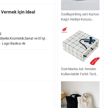
Vermek İçin İdeal
Özelleştirilmiş sert Karton
Kağıt Hediye Kutusu
Paketi, Lüks Karton
Manyetik Katlanır Hediye
g
Kutusu Paketi
zmetik,Sanat ve El İşleri,Gıdada,Elektronik Ürünler,Mücevher,Giysi ve Ayakkabılar,Sağlık Hizmetleri Ürünleri,Tebrik Kartları, Mektuplar
ı:
Logo Baskısı ile
Özel Marka Adı Yeniden
Kullanılabilir Farklı Türde
Kağıt Tanıtım Çantaları