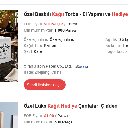
Özel Baskılı
Kağıt
Torba - El Yapımı ve
Hediye
FOB Fiyatı
:
/ Parça
$0,05-0,12
Minimum miktar:
1.000 Parça
Özelleştirilmiş:
Özelleştirilmiş
Ağırlık:
0.5 k
Kağıt Türü:
Karton
Kullanım:
Hediyeler,Ko
Şekil:
Kare
Logo Baskıs
Xi 'an Jiapin Paper Co., Ltd.
Ifade: Zhejiang, China
Şimdi İletişime geçin
Özel Lüks
Kağıt
Hediye
Çantaları Çin'den
FOB Fiyatı
:
/ Parça
$1,00
Minimum miktar:
500 Parça