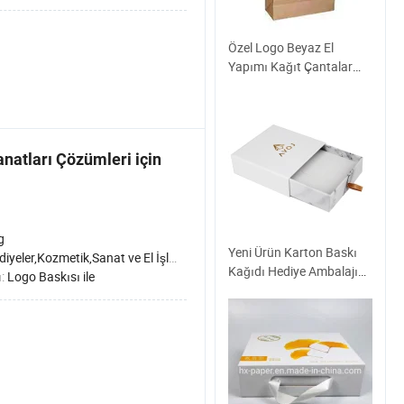
Özel Logo Beyaz El
Yapımı Kağıt Çantalar
Kulplu
anatları Çözümleri için
g
Yeni Ürün Karton Baskı
zmetik,Sanat ve El İşleri,Gıdada,Elektronik Ürünler,Mücevher,Giysi ve Ayakkabılar,Sağlık Hizmetleri Ürünleri,Tebrik Kartları, Mektuplar
Kağıdı Hediye Ambalajı
ı:
Logo Baskısı ile
Mat Laminasyon Takı
Paketleme Kutusu Özel
Logo ile