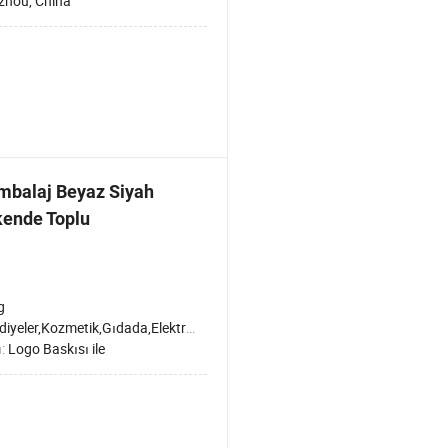
zhou, China
mbalaj Beyaz Siyah
kende Toplu
g
ler,Kozmetik,Gıdada,Elektronik Ürünler,Mücevher,Giysi ve Ayakkabılar
ı:
Logo Baskısı ile