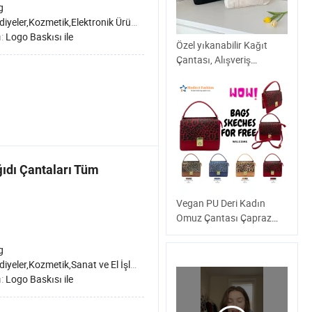
g
Kozmetik,Elektronik Ürünler,Mücevher,Giysi ve Ayakkabılar,Sağlık Hizmetleri Ürünleri,Tebrik Kartları, Mektuplar
ı:
Logo Baskısı ile
Özel yıkanabilir Kağıt
Çantası, Alışveriş
Çantası, Tyvek DuPont
Kol Çantası, dayanıklı
Eco Bag, yeniden
kullanılabilir Çanta,
Pamuk Shopper Çanta,
biyolojik olarak
bozunabilir Hediye Plaj
ıdı Çantaları Tüm
Çantası
Vegan PU Deri Kadın
Omuz Çantası Çapraz
Moda Kadın Çantası
ODM Üreticisi OEM
g
Fabrikası Dağıtımcı
r,Kozmetik,Sanat ve El İşleri,Mücevher,Giysi ve Ayakkabılar,Sağlık Hizmetleri Ürünleri
Toptancı
ı:
Logo Baskısı ile