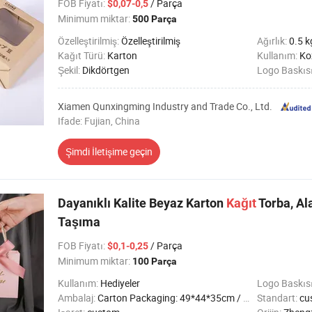
FOB Fiyatı
:
/ Parça
$0,07-0,5
Minimum miktar:
500 Parça
Özelleştirilmiş:
Özelleştirilmiş
Ağırlık:
0.5 k
Kağıt Türü:
Karton
Kullanım:
Kozm
Şekil:
Dikdörtgen
Logo Baskıs
Xiamen Qunxingming Industry and Trade Co., Ltd.
Ifade: Fujian, China
Şimdi İletişime geçin
Dayanıklı Kalite Beyaz Karton
Kağıt
Torba, Al
Taşıma
FOB Fiyatı
:
/ Parça
$0,1-0,25
Minimum miktar:
100 Parça
Kullanım:
Hediyeler
Logo Baskıs
Ambalaj:
Carton Packaging: 49*44*35cm / Customizable
Standart:
cu