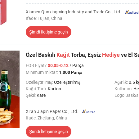
Xiamen Qunxingming Industry and Trade Co., Ltd.
Ifade: Fujian, China
Şimdi İletişime geçin
Özel Baskılı
Kağıt
Torba, Eşsiz
Hediye
ve El S
FOB Fiyatı
:
/ Parça
$0,05-0,12
Minimum miktar:
1.000 Parça
Özelleştirilmiş:
Özelleştirilmiş
Ağırlık:
0.5 k
Kağıt Türü:
Karton
Kullanım:
Hediyeler,Ko
Şekil:
Kare
Logo Baskıs
Xi 'an Jiapin Paper Co., Ltd.
Ifade: Zhejiang, China
Şimdi İletişime geçin