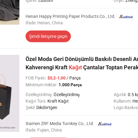
Işaret:
custom
Orijin:
Zheng
Henan Happy Printing Paper Products Co., Ltd.
Ifade: Henan, China
Şimdi İletişime geçin
Özel Moda Geri Dönüşümlü Baskılı Desenli A
Kahverengi Kraft
Kağıt
Çantalar Toptan Pera
FOB Fiyatı
:
/ Parça
$0,2-1,00
Minimum miktar:
1.000 Parça
Özelleştirilmiş:
Özelleştirilmiş
Ağırlık:
0.5 k
Kağıt Türü:
Kraft Kağıt
Kullanım:
Hediye
Şekil:
Dikdörtgen
Logo Baskıs
Xiamen ZRF Media Turnkey Co., Ltd.
Ifade: Fujian, China