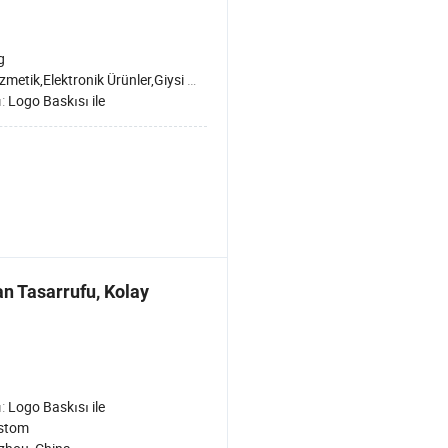
g
etik,Elektronik Ürünler,Giysi ve Ayakkabılar
ı:
Logo Baskısı ile
an Tasarrufu, Kolay
ı:
Logo Baskısı ile
stom