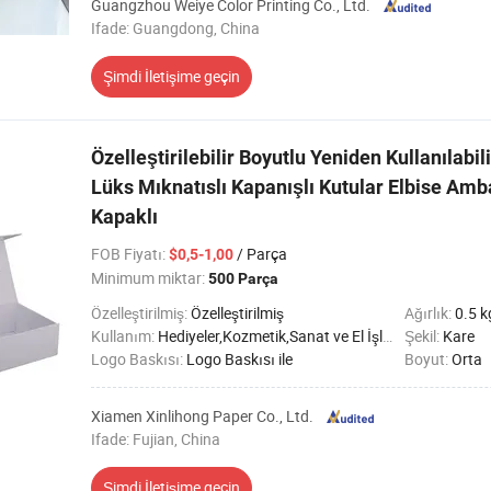
Guangzhou Weiye Color Printing Co., Ltd.
Ifade: Guangdong, China
Şimdi İletişime geçin
Özelleştirilebilir Boyutlu Yeniden Kullanılabil
Lüks Mıknatıslı Kapanışlı Kutular Elbise Ambal
Kapaklı
FOB Fiyatı
:
/ Parça
$0,5-1,00
Minimum miktar:
500 Parça
Özelleştirilmiş:
Özelleştirilmiş
Ağırlık:
0.5 k
Kullanım:
Hediyeler,Kozmetik,Sanat ve El İşleri,Sağlık Hizmetleri Ürünleri,Tebrik Kartları, Mektuplar
Şekil:
Kare
Logo Baskısı:
Logo Baskısı ile
Boyut:
Orta
Xiamen Xinlihong Paper Co., Ltd.
Ifade: Fujian, China
Şimdi İletişime geçin