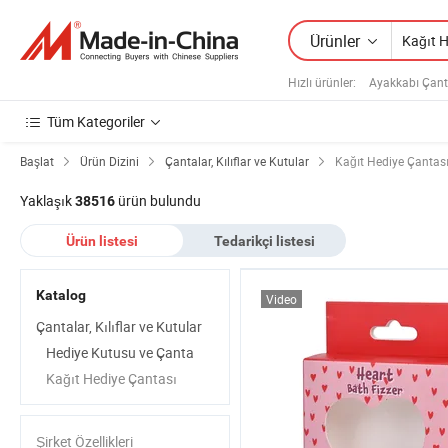
Ürünler
Hızlı ürünler
:
Ayakkabı Çant
Tüm Kategoriler
Başlat
Ürün Dizini
Çantalar, Kılıflar ve Kutular
Kağıt Hediye Çantas
Yaklaşık
ürün bulundu
38516
Ürün listesi
Tedarikçi listesi
Katalog
Video
Çantalar, Kılıflar ve Kutular
Hediye Kutusu ve Çanta
Kağıt Hediye Çantası
Şirket Özellikleri