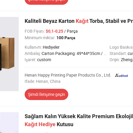
Kaliteli Beyaz Karton
Kağıt
Torba, Stabil ve Pr
FOB Fiyatı
:
/ Parça
$0,1-0,25
Minimum miktar:
100 Parça
Kullanım:
Hediyeler
Logo Baskıs
Ambalaj:
Carton Packaging: 49*44*35cm / Customizable
Standart:
cu
Işaret:
custom
Orijin:
Zheng
Henan Happy Printing Paper Products Co., Ltd.
Ifade: Henan, China
Şimdi İletişime geçin
Sağlam Kalın Yüksek Kalite Premium Ekolojik
Kağıt
Hediye
Kutusu