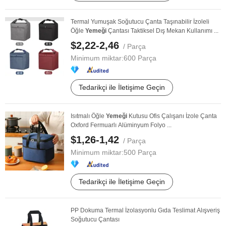
Termal Yumuşak Soğutucu Çanta Taşınabilir İzoleli
Öğle
Yemeği
Çantası Taktiksel Dış Mekan Kullanımı ...
$2,22-2,46
/ Parça
Minimum miktar:
600 Parça
Tedarikçi ile İletişime Geçin
Isıtmalı Öğle
Yemeği
Kutusu Ofis Çalışanı İzole Çanta
Oxford Fermuarlı Alüminyum Folyo ...
$1,26-1,42
/ Parça
Minimum miktar:
500 Parça
Tedarikçi ile İletişime Geçin
PP Dokuma Termal İzolasyonlu Gıda Teslimat Alışveriş
Soğutucu Çantası