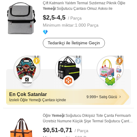
Çift Katmanlı Yalıtım Termal Sızdırmaz Piknik Öğle
Yemeği
Soğutucu Çantası Omuz Askısı ile
$2,5-4,5
/ Parça
Minimum miktar:
1.000 Parça
Tedarikçi ile İletişime Geçin
En Çok Satanlar
9.999+ Satış Gücü
İzoleli Öğle Yemeği Çantası içinde
Öğle
Yemeği
Soğutucu Dikişsiz Tote Çanta Fermuarlı
Ücretsiz Numune Küçük Şişe Termal Soğutucu Çanta
...
$0,51-0,71
/ Parça