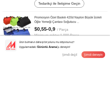
Tedarikçi ile İletişime Geçin
Promosyon Özel Baskılı 420d Naylon Büyük İzoleli
Öğle Yemeği Çantası Soğutucu ...
$0,55-0,9
/ Parça
Minimum miktar:
1.000 Parça
Ürün bulmanın daha iyi bir yolunu mu istiyorsunuz?
Uygulamadaki
'yı deneyin!
Görüntü Arama
Tedarikçi ile İletişime Geçin
Şimdi değil
Şimdi deneyin
Çevre Dostu Karikatür Kalınlaştırılmış Öğle Yemeği
Çantası Büyük Kapasiteli ...
$1,18-1,42
/ Parça
Minimum miktar:
10 Parça
Tedarikçi ile İletişime Geçin