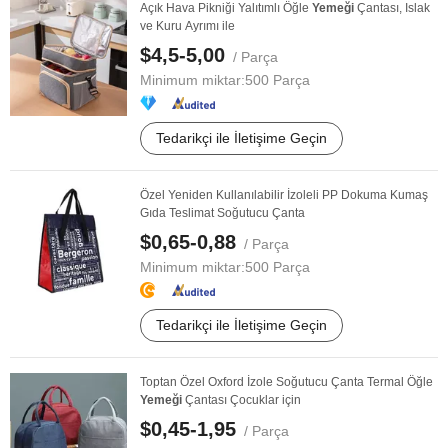
Açık Hava Pikniği Yalıtımlı Öğle
Yemeği
Çantası, Islak
ve Kuru Ayrımı ile
$4,5-5,00
/ Parça
Minimum miktar:
500 Parça
Tedarikçi ile İletişime Geçin
Özel Yeniden Kullanılabilir İzoleli PP Dokuma Kumaş
Gıda Teslimat Soğutucu Çanta
$0,65-0,88
/ Parça
Minimum miktar:
500 Parça
Tedarikçi ile İletişime Geçin
Toptan Özel Oxford İzole Soğutucu Çanta Termal Öğle
Yemeği
Çantası Çocuklar için
$0,45-1,95
/ Parça