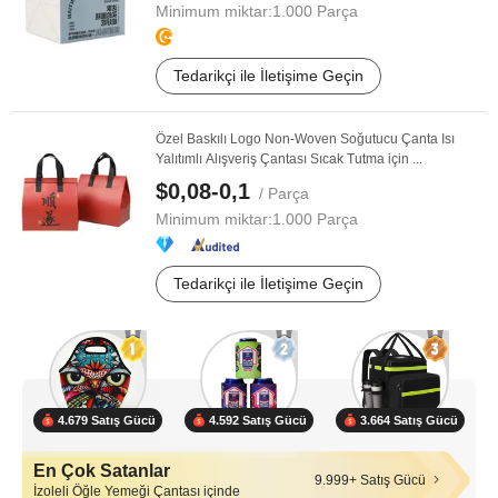
Minimum miktar:
1.000 Parça
Tedarikçi ile İletişime Geçin
Özel Baskılı Logo Non-Woven Soğutucu Çanta Isı
Yalıtımlı Alışveriş Çantası Sıcak Tutma için ...
$0,08-0,1
/ Parça
Minimum miktar:
1.000 Parça
Tedarikçi ile İletişime Geçin
4.679 Satış Gücü
4.592 Satış Gücü
3.664 Satış Gücü
En Çok Satanlar
9.999+ Satış Gücü
İzoleli Öğle Yemeği Çantası içinde