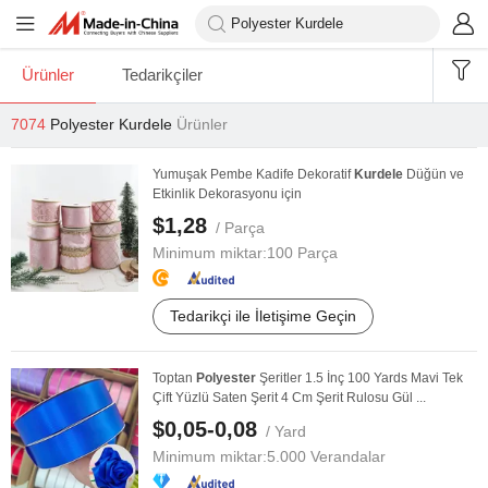
Ürünler
Tedarikçiler
7074
Polyester Kurdele
Ürünler
Yumuşak Pembe Kadife Dekoratif
Kurdele
Düğün ve
Etkinlik Dekorasyonu için
$1,28
/ Parça
Minimum miktar:
100 Parça
Tedarikçi ile İletişime Geçin
Toptan
Polyester
Şeritler 1.5 İnç 100 Yards Mavi Tek
Çift Yüzlü Saten Şerit 4 Cm Şerit Rulosu Gül ...
$0,05-0,08
/ Yard
Minimum miktar:
5.000 Verandalar