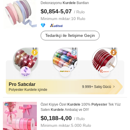
Dekorasyonu
Kurdele
Bantları
$0,854-5,07
/ Rulo
Minimum miktar:
10 Rulo
Tedarikçi ile İletişime Geçin
Pro Satıcılar
9.999+ Satış Gücü
Polyester Kurdele içinde
Özel Kişiye Özel
Kurdele
100%
Polyester
Tek Yüz
Saten
Kurdele
Ambalaj ve DIY
$0,188-4,00
/ Rulo
Minimum miktar:
5.000 Rulo