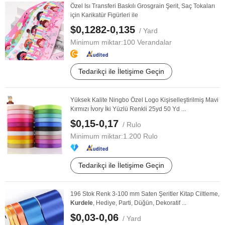
Özel Isı Transferi Baskılı Grosgrain Şerit, Saç Tokaları
için Karikatür Figürleri ile
$0,1282-0,135
/ Yard
Minimum miktar:
100 Verandalar
Tedarikçi ile İletişime Geçin
Yüksek Kalite Ningbo Özel Logo Kişiselleştirilmiş Mavi
Kırmızı İvory İki Yüzlü Renkli 25yd 50 Yd ...
$0,15-0,17
/ Rulo
Minimum miktar:
1.200 Rulo
Tedarikçi ile İletişime Geçin
196 Stok Renk 3-100 mm Saten Şeritler Kitap Ciltleme,
Kurdele
, Hediye, Parti, Düğün, Dekoratif ...
$0,03-0,06
/ Yard