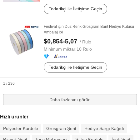
Tedarikçi ile İletişime Geçin
Festival için Düz Renk Grosgrain Bant Hediye Kutusu
Ambalaj İpi
$0,854-5,07
/ Rulo
Minimum miktar:
10 Rulo
Tedarikçi ile İletişime Geçin
1
/
236
Daha fazlasını görün
Hızlı ürünler
Polyester Kurdele
Grosgrain Şerit
Hediye Sargı Kağıdı
Pamuk Şerit
Terzi Malzemesi
Saten Kurdele
İpek Şerit