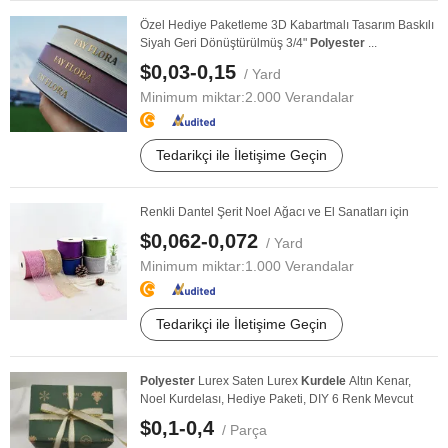
Özel Hediye Paketleme 3D Kabartmalı Tasarım Baskılı
Siyah Geri Dönüştürülmüş 3/4"
Polyester
...
$0,03-0,15
/ Yard
Minimum miktar:
2.000 Verandalar
Tedarikçi ile İletişime Geçin
Renkli Dantel Şerit Noel Ağacı ve El Sanatları için
$0,062-0,072
/ Yard
Minimum miktar:
1.000 Verandalar
Tedarikçi ile İletişime Geçin
Polyester
Lurex Saten Lurex
Kurdele
Altın Kenar,
Noel Kurdelası, Hediye Paketi, DIY 6 Renk Mevcut
$0,1-0,4
/ Parça