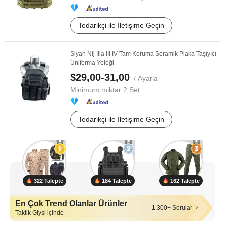
Tedarikçi ile İletişime Geçin
Siyah Nij Iiia III IV Tam Koruma Seramik Plaka Taşıyıcı
Üniforma Yeleği
$29,00-31,00
/ Ayarla
Minimum miktar:
2 Set
Tedarikçi ile İletişime Geçin
322 Talepte
184 Talepte
162 Talepte
En Çok Trend Olanlar Ürünler
1.300+ Sorular
Taktik Giysi içinde