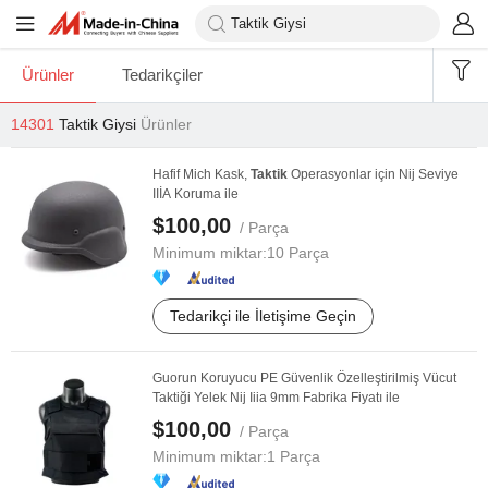
Ürünler
Tedarikçiler
14301
Taktik Giysi
Ürünler
Hafif Mich Kask,
Taktik
Operasyonlar için Nij Seviye
IIİA Koruma ile
$100,00
/ Parça
Minimum miktar:
10 Parça
Tedarikçi ile İletişime Geçin
Guorun Koruyucu PE Güvenlik Özelleştirilmiş Vücut
Taktiği Yelek Nij Iiia 9mm Fabrika Fiyatı ile
$100,00
/ Parça
Minimum miktar:
1 Parça