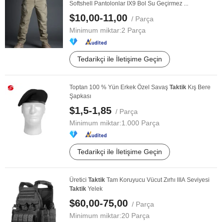
Softshell Pantolonlar IX9 Bol Su Geçirmez ...
$10,00-11,00
/ Parça
Minimum miktar:
2 Parça
Tedarikçi ile İletişime Geçin
Toptan 100 % Yün Erkek Özel Savaş
Taktik
Kış Bere
Şapkası
$1,5-1,85
/ Parça
Minimum miktar:
1.000 Parça
Tedarikçi ile İletişime Geçin
Üretici
Taktik
Tam Koruyucu Vücut Zırhı IIIA Seviyesi
Taktik
Yelek
$60,00-75,00
/ Parça
Minimum miktar:
20 Parça