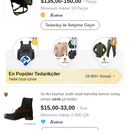
$135,00-150,00
/ Parça
Minimum miktar:
10 Parça
Tedarikçi ile İletişime Geçin
En Popüler Tedarikçiler
28.900+ Sorular
Taktik Giysi içinde
Su itici kaymaz zeytin yeşili kamuflaj kanvas savaş
orman
taktik
çöl botları
$15,00-33,00
/ Tork
Minimum miktar:
2.000 Çift