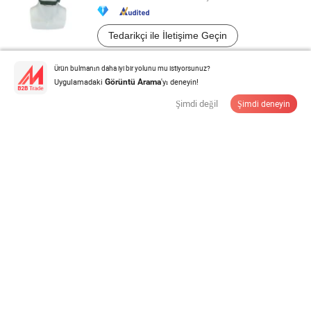
Tedarikçi ile İletişime Geçin
Ürün bulmanın daha iyi bir yolunu mu istiyorsunuz?
Fabrika Dayanıklı Eğitim Çok Fonksiyonlu Naylon
Uygulamadaki
'yı deneyin!
Görüntü Arama
Güvenlik Görev Kemerleri ...
Şimdi değil
Şimdi deneyin
$4,3-4,9
/ Parça
Minimum miktar:
100 Parça
Tedarikçi ile İletişime Geçin
Nij Iiia Yeşil Güvenlik Yeleği Hukuk Koruması için
$115,00-125,00
/ Piece
Minimum miktar:
1 Piece
Tedarikçi ile İletişime Geçin