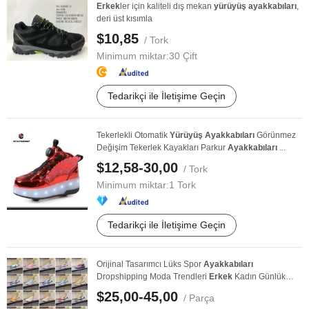
Erkek
ler için kaliteli dış mekan
yürüyüş
ayakkabıları
,
deri üst kısımla
$10,85
/ Tork
Minimum miktar:
30 Çift
Tedarikçi ile İletişime Geçin
Tekerlekli Otomatik
Yürüyüş
Ayakkabıları
Görünmez
Değişim Tekerlek Kayakları Parkur
Ayakkabıları
...
$12,58-30,00
/ Tork
Minimum miktar:
1 Tork
Tedarikçi ile İletişime Geçin
Orijinal Tasarımcı Lüks Spor
Ayakkabıları
Dropshipping Moda Trendleri
Erkek
Kadın Günlük
Spor ...
$25,00-45,00
/ Parça