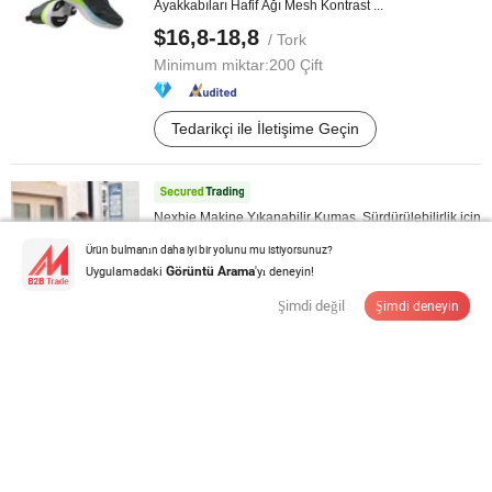
Ayakkabıları Hafif Ağı Mesh Kontrast ...
$16,8-18,8
/ Tork
Minimum miktar:
200 Çift
Tedarikçi ile İletişime Geçin
Nexbie Makine Yıkanabilir Kumaş, Sürdürülebilirlik için
Yapıştırıcı İçermeyen ...
Ürün bulmanın daha iyi bir yolunu mu istiyorsunuz?
$74,9
Uygulamadaki
/ Tork
'yı deneyin!
Görüntü Arama
Minimum miktar:
20 Çift
Şimdi değil
Şimdi deneyin
Tedarikçi ile İletişime Geçin
Yaz Erkekleri Nefes Alabilen File Bağcıklı Spor
Ayakkabılar Beyaz Kalın Tabanlı ...